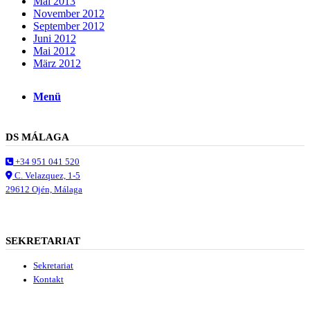
Mai 2013
Suche
November 2012
September 2012
Juni 2012
Mai 2012
März 2012
Menü
Menü
DS MÁLAGA
+34 951 041 520
C. Velazquez, 1-5
29612 Ojén, Málaga
SEKRETARIAT
Sekretariat
Kontakt