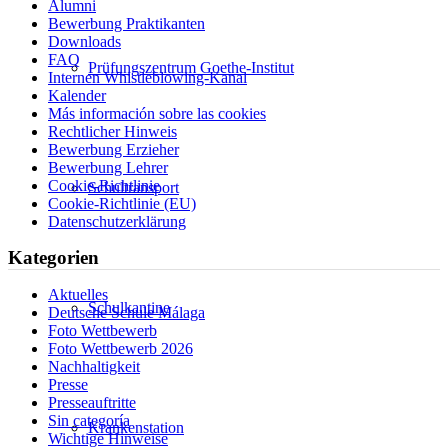
Alumni
Bewerbung Praktikanten
Downloads
FAQ
Prüfungszentrum Goethe-Institut
Internen Whistleblowing-Kanal
Kalender
Más información sobre las cookies
Rechtlicher Hinweis
Bewerbung Erzieher
Bewerbung Lehrer
Cookie-Richtlinie
Schultransport
Cookie-Richtlinie (EU)
Datenschutzerklärung
Kategorien
Aktuelles
Schulkantine
Deutsche Schule Málaga
Foto Wettbewerb
Foto Wettbewerb 2026
Nachhaltigkeit
Presse
Presseauftritte
Sin categoría
Krankenstation
Wichtige Hinweise