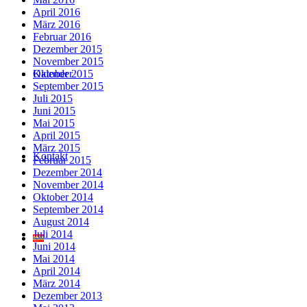
April 2016
März 2016
Februar 2016
Dezember 2015
November 2015
Kalender
Oktober 2015
September 2015
Juli 2015
Juni 2015
Mai 2015
April 2015
März 2015
Kontakt
Februar 2015
Dezember 2014
November 2014
Oktober 2014
September 2014
August 2014
Juli 2014
Juni 2014
Mai 2014
April 2014
März 2014
Dezember 2013