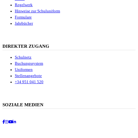
Regelwerk
Hinweise zur Schuluniform
Formulare
Jahrbücher
DIREKTER ZUGANG
Schulnetz
Buchungssystem
Uniformen
Stellenangebote
+34 951 041 520
SOZIALE MEDIEN
Facebook
Instagram
Youtube
LinkedIn