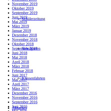
November 2019
Oktober 2019
September 2019
Juni 2019
Schülerzeitung
Mai 2019
März 2019
Januar 2019
Dezember 2018
November 2018
Oktober 2018
Schulgarten
September 2018
Juni 2018
Mai 2018
April 2018
März 2018
Februar 2018
Juni 2017
Klassenfahrten
Mai 2017
April 2017
März 2017
Dezember 2016
November 2016
September 2016
Juni 2016
Aktuelles
Mai 2016