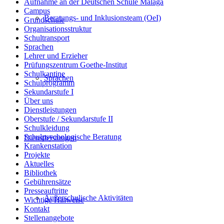
Aufnahme an der Deutschen Schule Málaga
Campus
Beratungs- und Inklusionsteam (OeI)
Grundschule
Organisationsstruktur
Schultransport
Sprachen
Lehrer und Erzieher
Prüfungszentrum Goethe-Institut
Schulkantine
Sprachen
Schulprogramm
Sekundarstufe I
Über uns
Dienstleistungen
Oberstufe / Sekundarstufe II
Schulkleidung
Schulpsychologische Beratung
Dienstleistungen
Krankenstation
Projekte
Aktuelles
Bibliothek
Gebührensätze
Presseauftritte
Außerschulische Aktivitäten
Wichtige Hinweise
Kontakt
Stellenangebote