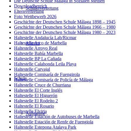
Die Deutsche Schule Málaga in Sozialen Medien
Downloadbereich
Schülervertretung
Elternvertretung
Foto Wettbewerb 2026
Geschichte der Deutschen Schule Málaga 1898 – 1945
Geschichte der Deutschen Schule Málaga 1966 – 1980
Geschichte der Deutschen Schule Málaga 1980 – 2023
Haltestelle Andalucía Lab/Ricmar
Haltestelle Arco de Marbella
Alumni
Haltestelle Arroyo Real
Haltestelle Bahía Marbella
Haltestelle BP La Cañada
Haltestelle Calahonda Leila Playa
Haltestelle Carvajal
Haltestelle Comisaría de Fuengirola
Schule
Haltestelle Comisaría de Policía de Málaga
Haltestelle Cruce de Churriana
Haltestelle El Corte Inglés
Haltestelle El Higuerón
Haltestelle El Rodeíto 2
Haltestelle El Rosario
Haltestelle Elviria
Aufnahme
Haltestelle Estación de Autobuses de Marbella
Haltestelle Estación de Renfe de Fuengiola
Haltestelle Estepona Atalaya Park