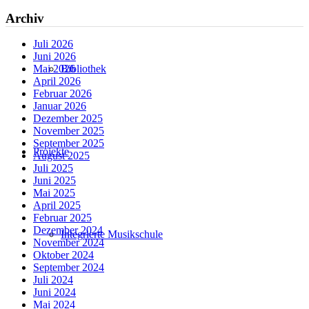
Archiv
Juli 2026
Juni 2026
Bibliothek
Mai 2026
April 2026
Februar 2026
Januar 2026
Dezember 2025
November 2025
September 2025
Projekte
August 2025
Juli 2025
Juni 2025
Mai 2025
April 2025
Februar 2025
Dezember 2024
Integrierte Musikschule
November 2024
Oktober 2024
September 2024
Juli 2024
Juni 2024
Mai 2024