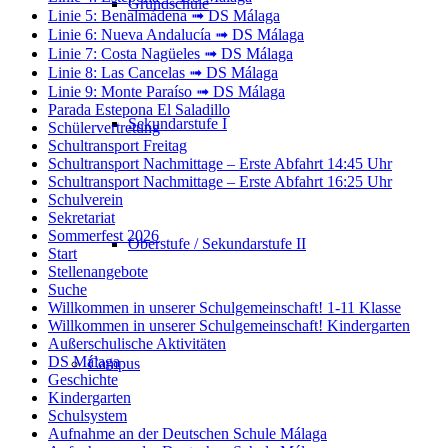
Grundschule
Linie 5: Benalmádena ➟ DS Málaga
Linie 6: Nueva Andalucía ➟ DS Málaga
Linie 7: Costa Nagüeles ➟ DS Málaga
Linie 8: Las Cancelas ➟ DS Málaga
Linie 9: Monte Paraíso ➟ DS Málaga
Parada Estepona El Saladillo
Sekundarstufe I
Schülervertretung
Schultransport Freitag
Schultransport Nachmittage – Erste Abfahrt 14:45 Uhr
Schultransport Nachmittage – Erste Abfahrt 16:25 Uhr
Schulverein
Sekretariat
Sommerfest 2026
Oberstufe / Sekundarstufe II
Start
Stellenangebote
Suche
Willkommen in unserer Schulgemeinschaft! 1-11 Klasse
Willkommen in unserer Schulgemeinschaft! Kindergarten
Außerschulische Aktivitäten
DS Málaga
Campus
Geschichte
Kindergarten
Schulsystem
Aufnahme an der Deutschen Schule Málaga