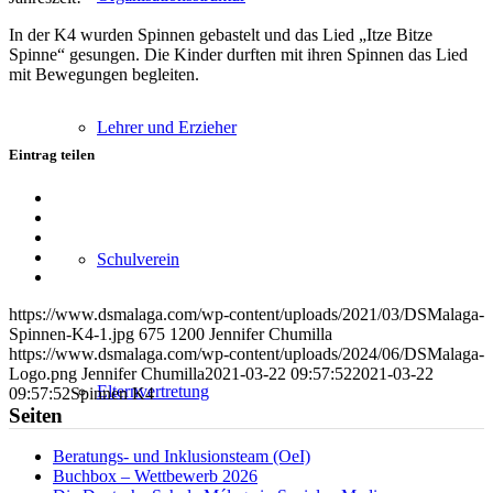
In der K4 wurden Spinnen gebastelt und das Lied „Itze Bitze
Spinne“ gesungen. Die Kinder durften mit ihren Spinnen das Lied
mit Bewegungen begleiten.
Lehrer und Erzieher
Eintrag teilen
Teilen
auf
Teilen
Facebook
auf
Teilen
X
auf
Teilen
Schulverein
WhatsApp
auf
Per
LinkedIn
E-
https://www.dsmalaga.com/wp-content/uploads/2021/03/DSMalaga-
Mail
Spinnen-K4-1.jpg
675
1200
Jennifer Chumilla
teilen
https://www.dsmalaga.com/wp-content/uploads/2024/06/DSMalaga-
Logo.png
Jennifer Chumilla
2021-03-22 09:57:52
2021-03-22
Elternvertretung
09:57:52
Spinnen K4
Seiten
Beratungs- und Inklusionsteam (OeI)
Buchbox – Wettbewerb 2026