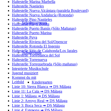
Haltestelle Marina Marbella
Haltestelle Nagüeles
Haltestelle Nueva Alcántara (paralela Boulevard)
Haltestelle Nueva Andalucía (Rotonda)
Haltestelle Pino Nagüeles
Schulprogramm
Haltestelle Playa Bonita
Haltestelle Puerto Banús (Sólo Mañanas)
Haltestelle Puerto Marina
Haltestelle Puya
Haltestelle Riviera del Sol/Opencor
Haltestelle Rotonda El Ingenio
Haltestelle Sitio de Calahonda/Los Jarales
Schulsystem
Haltestelle Torreblanca del Sol
Haltestelle Torrenueva
Haltestelle Torrequebrada (Sólo mañanas)
Integrierte Musikschule
Jugend musiziert
Kommst du mit
Leitbild
Kindergarten
Linie 10: Sierra Blanca ➟ DS Málaga
Linie 11: La Cala ➟ DS Málaga
Linie 1: Málaga ➟ DS Málaga
Linie 2: Arroyo Real ➟ DS Málaga
Linie 3: Boca Seca ➟ DS Málaga
Linie 4: Estepona ➟ DS Málaga