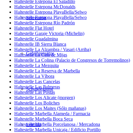
Haltestelle Estepona El Saladillo
Haltestelle Estepona McDonalds
Haltestelle Estepona PlayaBella/Selwo
Haltestelle Estepona PlayaBella/Selwo
Sekretariat
Haltestelle Estepona Río Padrón
Haltestelle Flat Hotel
Haltestelle Garaje Victoria (Michelin)
Haltestelle Guadalmina
Haltestelle IB Sierra Blanca
Haltestelle La Alzambra / Vasari (Arriba)
Gebührensätze
Haltestelle La Cala de Mijas
Haltestelle La Colina (Palacio de Congresos de Torremolinos)
Haltestelle La Mezquita
Haltestelle La Reserva de Marbella
Haltestelle La Víbora
Haltestelle Las Cancelas
Haltestelle Las Palmeras
Schulkleidung
Haltestelle Las Postas
Haltestelle Los Alicate (morgen)
Haltestelle Los Boliches
Haltestelle Los Maites (Sólo mañanas)
Haltestelle Marbella Alameda / Farmacia
Haltestelle Marbella Boca Seca
Haltestelle Marbella Porcelanosa / Mercadona
Leitbild
Haltestelle Marbella Unicaja / Edificio Portillo