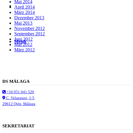
Mai 2014
Suche
April 2014
März 2014
Dezember 2013
Mai 2013
November 2012
September 2012
Juni 2012
Menü
Menü
Mai 2012
März 2012
DS MÁLAGA
+34 951 041 520
C. Velazquez, 1-5
29612 Ojén, Málaga
SEKRETARIAT