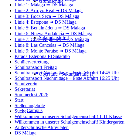
Grundschule
Linie 1: Málaga ➟ DS Málaga
Linie 2: Arroyo Real ➟ DS Málaga
Linie 3: Boca Seca ➟ DS Málaga
Linie 4: Estepona ➟ DS Málaga
Linie 5: Benalmádena ➟ DS Málaga
Linie 6: Nueva Andalucía ➟ DS Málaga
Sekundarstufe I
Linie 7: Costa Nagüeles ➟ DS Málaga
Linie 8: Las Cancelas ➟ DS Málaga
Linie 9: Monte Paraíso ➟ DS Málaga
Parada Estepona El Saladillo
Schülervertretung
Schultransport Freitag
Schultransport Nachmittage – Erste Abfahrt 14:45 Uhr
Oberstufe / Sekundarstufe II
Schultransport Nachmittage – Erste Abfahrt 16:25 Uhr
Schulverein
Sekretariat
Sommerfest 2026
Start
Stellenangebote
Campus
Suche
Willkommen in unserer Schulgemeinschaft! 1-11 Klasse
Willkommen in unserer Schulgemeinschaft! Kindergarten
Außerschulische Aktivitäten
DS Málaga