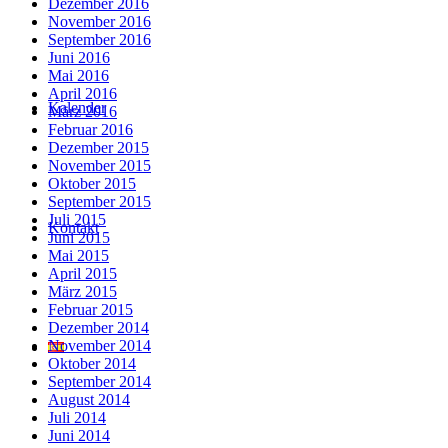
Dezember 2016
November 2016
September 2016
Juni 2016
Mai 2016
April 2016
Kalender
März 2016
Februar 2016
Dezember 2015
November 2015
Oktober 2015
September 2015
Juli 2015
Kontakt
Juni 2015
Mai 2015
April 2015
März 2015
Februar 2015
Dezember 2014
November 2014
Oktober 2014
September 2014
August 2014
Juli 2014
Juni 2014