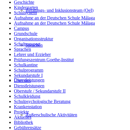
Geschichte
Kindergarten
Beratungs- und Inklusionsteam (OeI)
Schulsystem
Aufnahme an der Deutschen Schule Málaga
Aufnahme an der Deutschen Schule Málaga
Campus
Grundschule
Organisationsstruktur
Schultransport
Sprachen
Sprachen
Lehrer und Erzieher
Prüfungszentrum Goethe-Institut
Schulkantine
Schulprogramm
Sekundarstufe I
Dienstleistungen
Über uns
Dienstleistungen
Oberstufe / Sekundarstufe II
Schulkleidung
Schulpsychologische Beratung
Krankenstation
Projekte
Außerschulische Aktivitäten
Aktuelles
Bibliothek
Gebührensätze