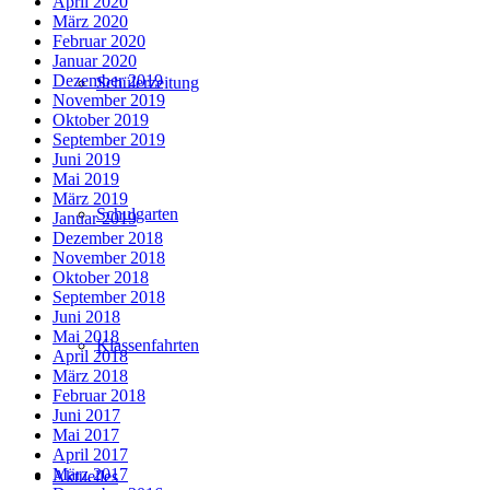
April 2020
März 2020
Februar 2020
Januar 2020
Dezember 2019
Schülerzeitung
November 2019
Oktober 2019
September 2019
Juni 2019
Mai 2019
März 2019
Schulgarten
Januar 2019
Dezember 2018
November 2018
Oktober 2018
September 2018
Juni 2018
Mai 2018
Klassenfahrten
April 2018
März 2018
Februar 2018
Juni 2017
Mai 2017
April 2017
März 2017
Aktuelles