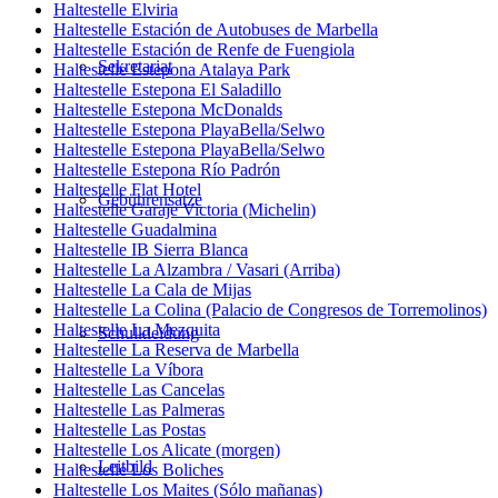
Haltestelle Elviria
Haltestelle Estación de Autobuses de Marbella
Haltestelle Estación de Renfe de Fuengiola
Sekretariat
Haltestelle Estepona Atalaya Park
Haltestelle Estepona El Saladillo
Haltestelle Estepona McDonalds
Haltestelle Estepona PlayaBella/Selwo
Haltestelle Estepona PlayaBella/Selwo
Haltestelle Estepona Río Padrón
Haltestelle Flat Hotel
Gebührensätze
Haltestelle Garaje Victoria (Michelin)
Haltestelle Guadalmina
Haltestelle IB Sierra Blanca
Haltestelle La Alzambra / Vasari (Arriba)
Haltestelle La Cala de Mijas
Haltestelle La Colina (Palacio de Congresos de Torremolinos)
Haltestelle La Mezquita
Schulkleidung
Haltestelle La Reserva de Marbella
Haltestelle La Víbora
Haltestelle Las Cancelas
Haltestelle Las Palmeras
Haltestelle Las Postas
Haltestelle Los Alicate (morgen)
Leitbild
Haltestelle Los Boliches
Haltestelle Los Maites (Sólo mañanas)