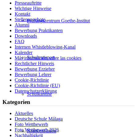
Presseauftritte
Wichtige Hinweise
Kontakt
Stellenangebote
Prüfungszentrum Goethe-Institut
Alumni
Bewerbung Praktikanten
Downloads
FAQ
Internen Whistleblowing-Kanal
Kalender
Schultransport
Más información sobre las cookies
Rechtlicher Hinweis
Bewerbung Erzieher
Bewerbung Lehrer
Cookie-Richtlinie
Cookie-Richtlinie (EU)
Datenschutzerklärung
Schulkantine
Kategorien
Aktuelles
Deutsche Schule Málaga
Foto Wettbewerb
Foto Wettbewerb 2026
Krankenstation
Nachhaltigkeit