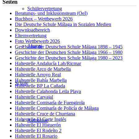
Seiten
Schülervertretung
Beratungs- und Inklusionsteam (OeI)
Buchbox – Wettbewerb 2026
Die Deutsche Schule Málaga in Sozialen Medien
Downloadbereich
Elternvertretung
Foto Wettbewerb 2026
Alumni
Geschichte der Deutschen Schule Málaga 1898 – 1945
Geschichte der Deutschen Schule Málaga 1966 – 1980
Geschichte der Deutschen Schule Málaga 1980 – 2023
Haltestelle Andalucía Lab/Ricmar
Haltestelle Arco de Marbella
Haltestelle Arroyo Real
Haltestelle Bahía Marbella
Schule
Haltestelle BP La Cañada
Haltestelle Calahonda Leila Playa
Haltestelle Carvajal
Haltestelle Comisaría de Fuengirola
Haltestelle Comisaría de Policía de Málaga
Haltestelle Cruce de Churriana
Haltestelle El Corte Inglés
Aufnahme
Haltestelle El Higuerón
Haltestelle El Rodeíto 2
Haltestelle El Rosario