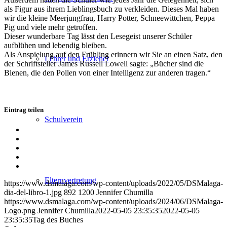
als Figur aus ihrem Lieblingsbuch zu verkleiden. Dieses Mal haben
wir die kleine Meerjungfrau, Harry Potter, Schneewittchen, Peppa
Pig und viele mehr getroffen.
Dieser wunderbare Tag lässt den Lesegeist unserer Schüler
aufblühen und lebendig bleiben.
Als Anspielung auf den Frühling erinnern wir Sie an einen Satz, den
Lehrer und Erzieher
der Schriftsteller James Russell Lowell sagte: „Bücher sind die
Bienen, die den Pollen von einer Intelligenz zur anderen tragen.“
Eintrag teilen
Schulverein
Teilen
auf
Teilen
Facebook
auf
Teilen
X
auf
Teilen
WhatsApp
auf
Per
LinkedIn
E-
Elternvertretung
https://www.dsmalaga.com/wp-content/uploads/2022/05/DSMalaga-
Mail
dia-del-libro-1.jpg
892
1200
Jennifer Chumilla
teilen
https://www.dsmalaga.com/wp-content/uploads/2024/06/DSMalaga-
Logo.png
Jennifer Chumilla
2022-05-05 23:35:35
2022-05-05
23:35:35
Tag des Buches