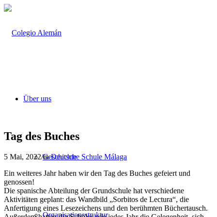
Über uns
Tag des Buches
5 Mai, 2022
/
in
Deutsche Schule Málaga
Geschichte
Ein weiteres Jahr haben wir den Tag des Buches gefeiert und
genossen!
Die spanische Abteilung der Grundschule hat verschiedene
Aktivitäten geplant: das Wandbild „Sorbitos de Lectura“, die
Anfertigung eines Lesezeichens und den berühmten Büchertausch.
Organisationsstruktur
Außerdem hatten die Schüler wie jedes Jahr die Gelegenheit, sich