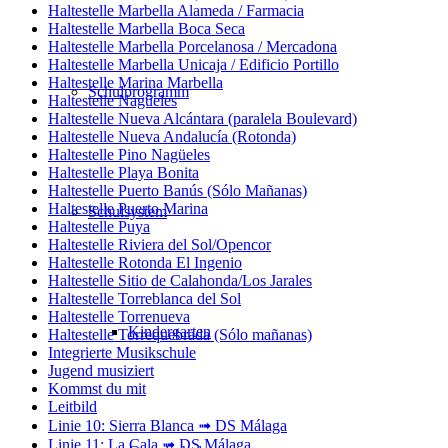
Haltestelle Marbella Alameda / Farmacia
Haltestelle Marbella Boca Seca
Haltestelle Marbella Porcelanosa / Mercadona
Haltestelle Marbella Unicaja / Edificio Portillo
Haltestelle Marina Marbella
Schulprogramm
Haltestelle Nagüeles
Haltestelle Nueva Alcántara (paralela Boulevard)
Haltestelle Nueva Andalucía (Rotonda)
Haltestelle Pino Nagüeles
Haltestelle Playa Bonita
Haltestelle Puerto Banús (Sólo Mañanas)
Haltestelle Puerto Marina
Schulsystem
Haltestelle Puya
Haltestelle Riviera del Sol/Opencor
Haltestelle Rotonda El Ingenio
Haltestelle Sitio de Calahonda/Los Jarales
Haltestelle Torreblanca del Sol
Haltestelle Torrenueva
Kindergarten
Haltestelle Torrequebrada (Sólo mañanas)
Integrierte Musikschule
Jugend musiziert
Kommst du mit
Leitbild
Linie 10: Sierra Blanca ➟ DS Málaga
Linie 11: La Cala ➟ DS Málaga