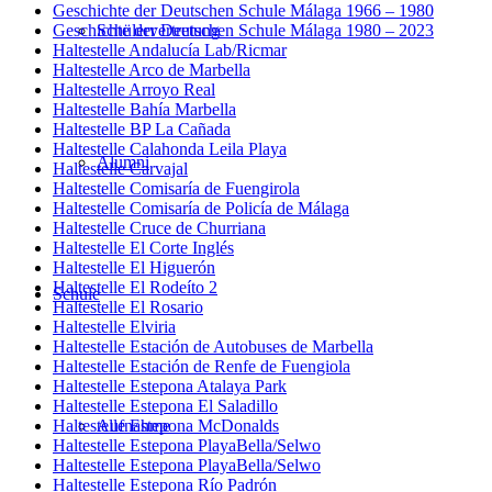
Geschichte der Deutschen Schule Málaga 1966 – 1980
Geschichte der Deutschen Schule Málaga 1980 – 2023
Schülervertretung
Haltestelle Andalucía Lab/Ricmar
Haltestelle Arco de Marbella
Haltestelle Arroyo Real
Haltestelle Bahía Marbella
Haltestelle BP La Cañada
Haltestelle Calahonda Leila Playa
Alumni
Haltestelle Carvajal
Haltestelle Comisaría de Fuengirola
Haltestelle Comisaría de Policía de Málaga
Haltestelle Cruce de Churriana
Haltestelle El Corte Inglés
Haltestelle El Higuerón
Haltestelle El Rodeíto 2
Schule
Haltestelle El Rosario
Haltestelle Elviria
Haltestelle Estación de Autobuses de Marbella
Haltestelle Estación de Renfe de Fuengiola
Haltestelle Estepona Atalaya Park
Haltestelle Estepona El Saladillo
Haltestelle Estepona McDonalds
Aufnahme
Haltestelle Estepona PlayaBella/Selwo
Haltestelle Estepona PlayaBella/Selwo
Haltestelle Estepona Río Padrón