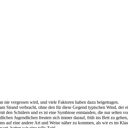
an nie vergessen wird, und viele Faktoren haben dazu beigetragen.
am Strand verbracht, ohne den für diese Gegend typischen Wind, der e
 mit den Schülern und es ist eine Symbiose entstanden, die nur selten 
chen Jugendlichen freuten sich immer darauf, früh ins Bett zu gehen, 
uns auf eine andere Art und Weise näher zu kommen, als wir es im Klas
gt, hatten wir eine tolle Zeit!