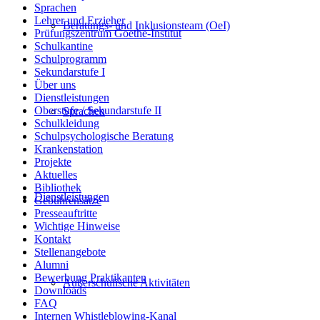
Sprachen
Lehrer und Erzieher
Beratungs- und Inklusionsteam (OeI)
Prüfungszentrum Goethe-Institut
Schulkantine
Schulprogramm
Sekundarstufe I
Über uns
Dienstleistungen
Oberstufe / Sekundarstufe II
Sprachen
Schulkleidung
Schulpsychologische Beratung
Krankenstation
Projekte
Aktuelles
Bibliothek
Dienstleistungen
Gebührensätze
Presseauftritte
Wichtige Hinweise
Kontakt
Stellenangebote
Alumni
Bewerbung Praktikanten
Außerschulische Aktivitäten
Downloads
FAQ
Internen Whistleblowing-Kanal