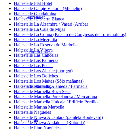
Haltestelle Flat Hotel
Haltestelle Garaje Victoria (Michelin)
Haltestelle Guadalmina
Sekretariat
Haltestelle IB Sierra Blanca
Haltestelle La Alzambra / Vasari (Arriba)
Haltestelle La Cala de Mijas
Haltestelle La Colina (Palacio de Congresos de Torremolinos)
Haltestelle La Mezquita
Haltestelle La Reserva de Marbella
Haltestelle La Víbora
Gebührensätze
Haltestelle Las Cancelas
Haltestelle Las Palmeras
Haltestelle Las Postas
Haltestelle Los Alicate (morgen)
Haltestelle Los Boliches
Haltestelle Los Maites (Sólo mañanas)
Haltestelle Marbella Alameda / Farmacia
Schulkleidung
Haltestelle Marbella Boca Seca
Haltestelle Marbella Porcelanosa / Mercadona
Haltestelle Marbella Unicaja / Edificio Portillo
Haltestelle Marina Marbella
Haltestelle Nagüeles
Haltestelle Nueva Alcántara (paralela Boulevard)
Leitbild
Haltestelle Nueva Andalucía (Rotonda)
Haltestelle Pino Nagüeles