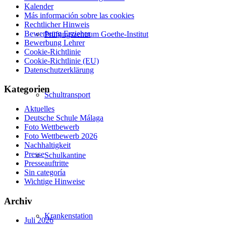
Kalender
Más información sobre las cookies
Rechtlicher Hinweis
Bewerbung Erzieher
Prüfungszentrum Goethe-Institut
Bewerbung Lehrer
Cookie-Richtlinie
Cookie-Richtlinie (EU)
Datenschutzerklärung
Kategorien
Schultransport
Aktuelles
Deutsche Schule Málaga
Foto Wettbewerb
Foto Wettbewerb 2026
Nachhaltigkeit
Presse
Schulkantine
Presseauftritte
Sin categoría
Wichtige Hinweise
Archiv
Krankenstation
Juli 2026