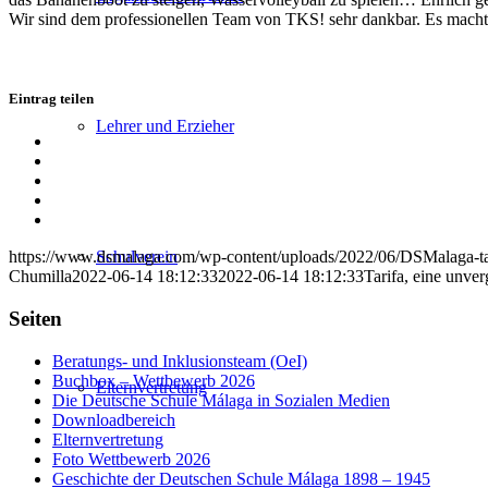
Wir sind dem professionellen Team von TKS! sehr dankbar. Es macht d
Eintrag teilen
Lehrer und Erzieher
Teilen
auf
Teilen
Facebook
auf
Teilen
X
auf
Teilen
WhatsApp
auf
Per
LinkedIn
E-
Schulverein
https://www.dsmalaga.com/wp-content/uploads/2022/06/DSMalaga-tar
Mail
Chumilla
2022-06-14 18:12:33
2022-06-14 18:12:33
Tarifa, eine unver
teilen
Seiten
Beratungs- und Inklusionsteam (OeI)
Buchbox – Wettbewerb 2026
Elternvertretung
Die Deutsche Schule Málaga in Sozialen Medien
Downloadbereich
Elternvertretung
Foto Wettbewerb 2026
Geschichte der Deutschen Schule Málaga 1898 – 1945