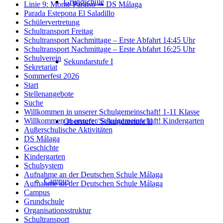
Grundschule
Linie 9: Monte Paraíso ➟ DS Málaga
Parada Estepona El Saladillo
Schülervertretung
Schultransport Freitag
Schultransport Nachmittage – Erste Abfahrt 14:45 Uhr
Schultransport Nachmittage – Erste Abfahrt 16:25 Uhr
Schulverein
Sekundarstufe I
Sekretariat
Sommerfest 2026
Start
Stellenangebote
Suche
Willkommen in unserer Schulgemeinschaft! 1-11 Klasse
Willkommen in unserer Schulgemeinschaft! Kindergarten
Oberstufe / Sekundarstufe II
Außerschulische Aktivitäten
DS Málaga
Geschichte
Kindergarten
Schulsystem
Aufnahme an der Deutschen Schule Málaga
Campus
Aufnahme an der Deutschen Schule Málaga
Campus
Grundschule
Organisationsstruktur
Schultransport