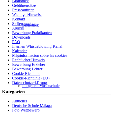
Bibliothek
Gebührensätze
Presseauftritte
Wichtige Hinweise
Kontakt
Stellenangebote
Bibliothek
Alumni
Bewerbung Praktikanten
Downloads
FAQ
Internen Whistleblowing-Kanal
Kalender
Projekte
Más información sobre las cookies
Rechtlicher Hinweis
Bewerbung Erzieher
Bewerbung Lehrer
Cookie-Richtlinie
Cookie-Richtlinie (EU)
Datenschutzerklärung
Integrierte Musikschule
Kategorien
Aktuelles
Deutsche Schule Málaga
Foto Wettbewerb