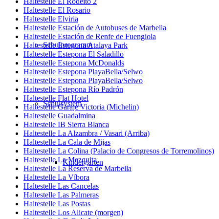
Haltestelle El Rodeíto 2
Haltestelle El Rosario
Haltestelle Elviria
Haltestelle Estación de Autobuses de Marbella
Haltestelle Estación de Renfe de Fuengiola
Schulprogramm
Haltestelle Estepona Atalaya Park
Haltestelle Estepona El Saladillo
Haltestelle Estepona McDonalds
Haltestelle Estepona PlayaBella/Selwo
Haltestelle Estepona PlayaBella/Selwo
Haltestelle Estepona Río Padrón
Haltestelle Flat Hotel
Schulsystem
Haltestelle Garaje Victoria (Michelin)
Haltestelle Guadalmina
Haltestelle IB Sierra Blanca
Haltestelle La Alzambra / Vasari (Arriba)
Haltestelle La Cala de Mijas
Haltestelle La Colina (Palacio de Congresos de Torremolinos)
Haltestelle La Mezquita
Kindergarten
Haltestelle La Reserva de Marbella
Haltestelle La Víbora
Haltestelle Las Cancelas
Haltestelle Las Palmeras
Haltestelle Las Postas
Haltestelle Los Alicate (morgen)