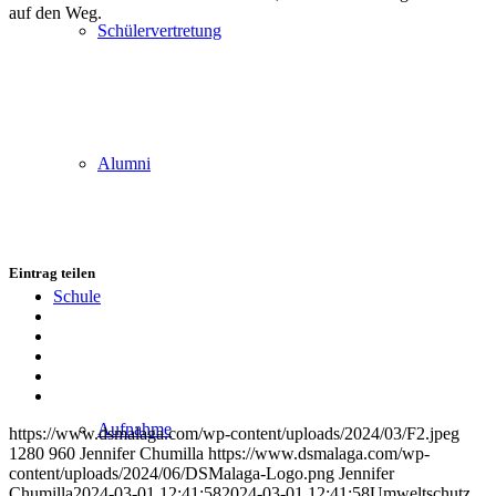
auf den Weg.
Schülervertretung
Alumni
Eintrag teilen
Schule
Teilen
auf
Teilen
Facebook
auf
Teilen
X
auf
Teilen
WhatsApp
auf
Per
LinkedIn
E-
Aufnahme
https://www.dsmalaga.com/wp-content/uploads/2024/03/F2.jpeg
Mail
1280
960
Jennifer Chumilla
https://www.dsmalaga.com/wp-
teilen
content/uploads/2024/06/DSMalaga-Logo.png
Jennifer
Chumilla
2024-03-01 12:41:58
2024-03-01 12:41:58
Umweltschutz