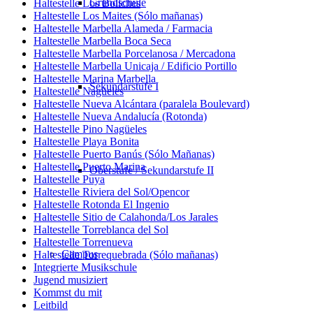
Grundschule
Haltestelle Los Boliches
Haltestelle Los Maites (Sólo mañanas)
Haltestelle Marbella Alameda / Farmacia
Haltestelle Marbella Boca Seca
Haltestelle Marbella Porcelanosa / Mercadona
Haltestelle Marbella Unicaja / Edificio Portillo
Haltestelle Marina Marbella
Sekundarstufe I
Haltestelle Nagüeles
Haltestelle Nueva Alcántara (paralela Boulevard)
Haltestelle Nueva Andalucía (Rotonda)
Haltestelle Pino Nagüeles
Haltestelle Playa Bonita
Haltestelle Puerto Banús (Sólo Mañanas)
Haltestelle Puerto Marina
Oberstufe / Sekundarstufe II
Haltestelle Puya
Haltestelle Riviera del Sol/Opencor
Haltestelle Rotonda El Ingenio
Haltestelle Sitio de Calahonda/Los Jarales
Haltestelle Torreblanca del Sol
Haltestelle Torrenueva
Campus
Haltestelle Torrequebrada (Sólo mañanas)
Integrierte Musikschule
Jugend musiziert
Kommst du mit
Leitbild