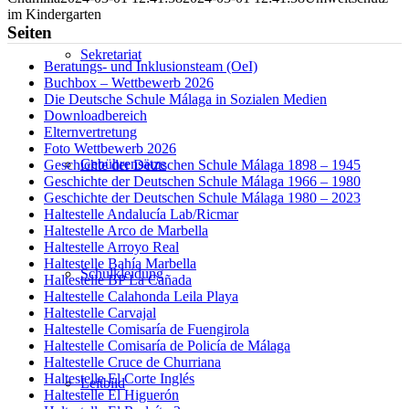
im Kindergarten
Seiten
Sekretariat
Beratungs- und Inklusionsteam (OeI)
Buchbox – Wettbewerb 2026
Die Deutsche Schule Málaga in Sozialen Medien
Downloadbereich
Elternvertretung
Foto Wettbewerb 2026
Gebührensätze
Geschichte der Deutschen Schule Málaga 1898 – 1945
Geschichte der Deutschen Schule Málaga 1966 – 1980
Geschichte der Deutschen Schule Málaga 1980 – 2023
Haltestelle Andalucía Lab/Ricmar
Haltestelle Arco de Marbella
Haltestelle Arroyo Real
Haltestelle Bahía Marbella
Schulkleidung
Haltestelle BP La Cañada
Haltestelle Calahonda Leila Playa
Haltestelle Carvajal
Haltestelle Comisaría de Fuengirola
Haltestelle Comisaría de Policía de Málaga
Haltestelle Cruce de Churriana
Haltestelle El Corte Inglés
Leitbild
Haltestelle El Higuerón