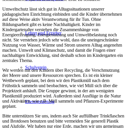
Umweltschutz lässt sich gut in Alltagssituationen unserer
pädagogischen Einrichtung einbinden und die Kinder übernehmen
auf diese Weise aktiv Verantwortung für ihr Tun. Ohne
Bildungsarbeit gibt es keine Nachhaltigkeit. Kinder im
Kindergartenalter verstehen die Zusammenhänge von
Lehrer und Erzieher
Energieerzeugung, Energienutzung und Umweltbelastung noch
nicht. Sie verstehen jedoch sehr wohl, dass die uneingeschränkte
Nutzung von Wasser, Wärme und Strom unseren Alltag angenehm
machen. Umwelt und Klimaschutz, und damit die Fragen einer
nachhaltigen Entwicklung, sind deshalb schon im Kindergarten ein
zentrales Thema.
Schulverein
Wir werden mit den Kindern über Recycling, die Verschmutzung
der Meere und unsere Ressourcen sprechen. Es ist ein kleiner
Wettbewerb geplant, bei dem wir den Plastikmüll nach dem
Frühstück sammeln und beobachten, wie viel Müll sich über die
Projektzeit anhäuft. Die Gruppe gewinnt, in der am wenigsten
Plastikmüll produziert wird. Außerdem sind Ausflüge in die Natur
und Aktivitäten, wie z.B. Müll sammeln und Pflanzen-Experimente
Elternvertretung
geplant.
Bitte unterstützen Sie uns, indem auch Sie auffüllbare Trinkflaschen
und Brotdosen benutzen und bitte vermeiden Sie generell Plastik
und Alufolie. Wir haben nur eine Erde, machen wir uns gemeinsam