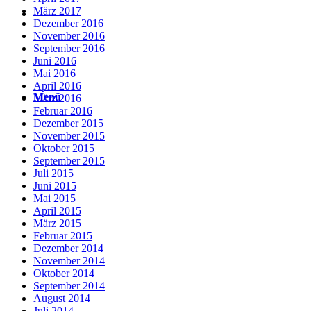
März 2017
Suche
Dezember 2016
November 2016
September 2016
Juni 2016
Mai 2016
April 2016
Menü
Menü
März 2016
Februar 2016
Dezember 2015
November 2015
Oktober 2015
September 2015
Juli 2015
Juni 2015
Mai 2015
April 2015
März 2015
Februar 2015
Dezember 2014
November 2014
Oktober 2014
September 2014
August 2014
Juli 2014