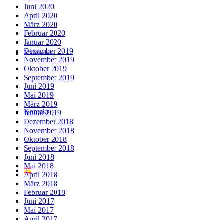
Juni 2020
April 2020
März 2020
Februar 2020
Januar 2020
Dezember 2019
Kalender
November 2019
Oktober 2019
September 2019
Juni 2019
Mai 2019
März 2019
Kontakt
Januar 2019
Dezember 2018
November 2018
Oktober 2018
September 2018
Juni 2018
Mai 2018
April 2018
März 2018
Februar 2018
Juni 2017
Mai 2017
April 2017