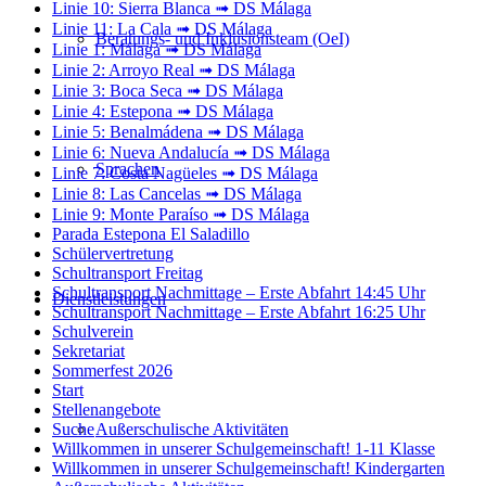
Linie 10: Sierra Blanca ➟ DS Málaga
Linie 11: La Cala ➟ DS Málaga
Beratungs- und Inklusionsteam (OeI)
Linie 1: Málaga ➟ DS Málaga
Linie 2: Arroyo Real ➟ DS Málaga
Linie 3: Boca Seca ➟ DS Málaga
Linie 4: Estepona ➟ DS Málaga
Linie 5: Benalmádena ➟ DS Málaga
Linie 6: Nueva Andalucía ➟ DS Málaga
Sprachen
Linie 7: Costa Nagüeles ➟ DS Málaga
Linie 8: Las Cancelas ➟ DS Málaga
Linie 9: Monte Paraíso ➟ DS Málaga
Parada Estepona El Saladillo
Schülervertretung
Schultransport Freitag
Schultransport Nachmittage – Erste Abfahrt 14:45 Uhr
Dienstleistungen
Schultransport Nachmittage – Erste Abfahrt 16:25 Uhr
Schulverein
Sekretariat
Sommerfest 2026
Start
Stellenangebote
Außerschulische Aktivitäten
Suche
Willkommen in unserer Schulgemeinschaft! 1-11 Klasse
Willkommen in unserer Schulgemeinschaft! Kindergarten