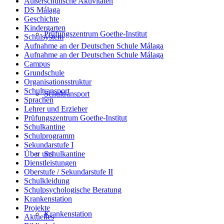
Außerschulische Aktivitäten
DS Málaga
Geschichte
Kindergarten
Prüfungszentrum Goethe-Institut
Schulsystem
Aufnahme an der Deutschen Schule Málaga
Aufnahme an der Deutschen Schule Málaga
Campus
Grundschule
Organisationsstruktur
Schultransport
Schultransport
Sprachen
Lehrer und Erzieher
Prüfungszentrum Goethe-Institut
Schulkantine
Schulprogramm
Sekundarstufe I
Schulkantine
Über uns
Dienstleistungen
Oberstufe / Sekundarstufe II
Schulkleidung
Schulpsychologische Beratung
Krankenstation
Projekte
Krankenstation
Aktuelles