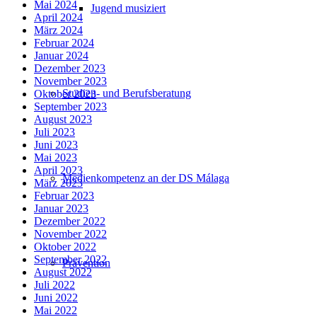
Mai 2024
Jugend musiziert
April 2024
März 2024
Februar 2024
Januar 2024
Dezember 2023
November 2023
Studien- und Berufsberatung
Oktober 2023
September 2023
August 2023
Juli 2023
Juni 2023
Mai 2023
April 2023
Medienkompetenz an der DS Málaga
März 2023
Februar 2023
Januar 2023
Dezember 2022
November 2022
Oktober 2022
September 2022
Prävention
August 2022
Juli 2022
Juni 2022
Mai 2022