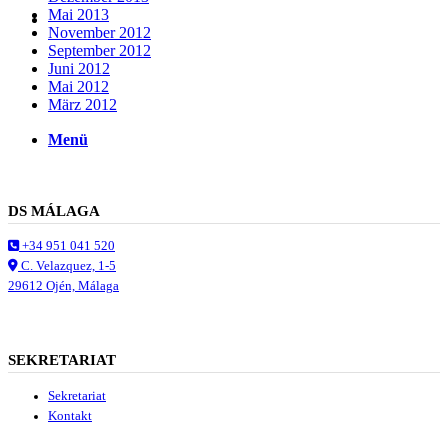
Mai 2013
Suche
November 2012
September 2012
Juni 2012
Mai 2012
März 2012
Menü
Menü
DS MÁLAGA
+34 951 041 520
C. Velazquez, 1-5
29612 Ojén, Málaga
SEKRETARIAT
Sekretariat
Kontakt