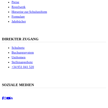
Preise
Regelwerk
Hinweise zur Schuluniform
Formulare
Jahrbücher
DIREKTER ZUGANG
Schulnetz
Buchungssystem
Uniformen
Stellenangebote
+34 951 041 520
SOZIALE MEDIEN
Facebook
Instagram
Youtube
LinkedIn