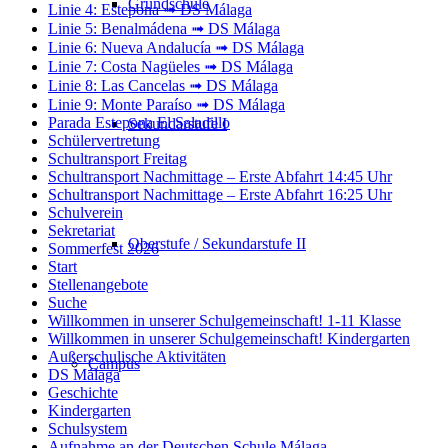
Grundschule
Linie 4: Estepona ➟ DS Málaga
Linie 5: Benalmádena ➟ DS Málaga
Linie 6: Nueva Andalucía ➟ DS Málaga
Linie 7: Costa Nagüeles ➟ DS Málaga
Linie 8: Las Cancelas ➟ DS Málaga
Linie 9: Monte Paraíso ➟ DS Málaga
Parada Estepona El Saladillo
Sekundarstufe I
Schülervertretung
Schultransport Freitag
Schultransport Nachmittage – Erste Abfahrt 14:45 Uhr
Schultransport Nachmittage – Erste Abfahrt 16:25 Uhr
Schulverein
Sekretariat
Oberstufe / Sekundarstufe II
Sommerfest 2026
Start
Stellenangebote
Suche
Willkommen in unserer Schulgemeinschaft! 1-11 Klasse
Willkommen in unserer Schulgemeinschaft! Kindergarten
Außerschulische Aktivitäten
Campus
DS Málaga
Geschichte
Kindergarten
Schulsystem
Aufnahme an der Deutschen Schule Málaga