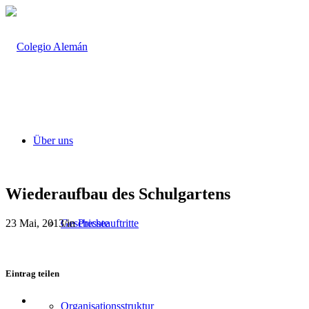
Über uns
Wiederaufbau des Schulgartens
23 Mai, 2013
/
in
Presseauftritte
Geschichte
Eintrag teilen
Teilen
Organisationsstruktur