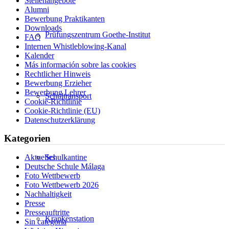
Stellenangebote
Alumni
Bewerbung Praktikanten
Downloads
Prüfungszentrum Goethe-Institut
FAQ
Internen Whistleblowing-Kanal
Kalender
Más información sobre las cookies
Rechtlicher Hinweis
Bewerbung Erzieher
Bewerbung Lehrer
Schultransport
Cookie-Richtlinie
Cookie-Richtlinie (EU)
Datenschutzerklärung
Kategorien
Aktuelles
Schulkantine
Deutsche Schule Málaga
Foto Wettbewerb
Foto Wettbewerb 2026
Nachhaltigkeit
Presse
Presseauftritte
Krankenstation
Sin categoría