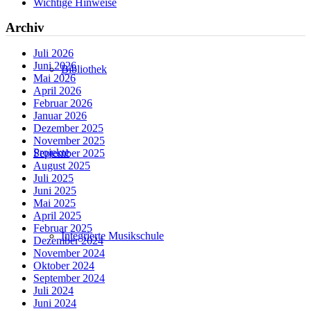
Wichtige Hinweise
Archiv
Juli 2026
Juni 2026
Bibliothek
Mai 2026
April 2026
Februar 2026
Januar 2026
Dezember 2025
November 2025
Projekte
September 2025
August 2025
Juli 2025
Juni 2025
Mai 2025
April 2025
Februar 2025
Integrierte Musikschule
Dezember 2024
November 2024
Oktober 2024
September 2024
Juli 2024
Juni 2024