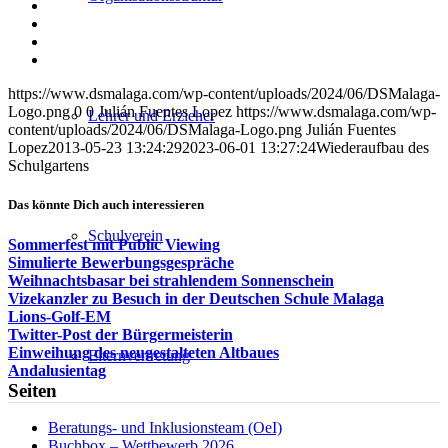
auf
Teilen
Facebook
auf
Teilen
X
auf
Teilen
WhatsApp
auf
Per
LinkedIn
E-
https://www.dsmalaga.com/wp-content/uploads/2024/06/DSMalaga-
Mail
Logo.png
0
0
Julián Fuentes Lopez
https://www.dsmalaga.com/wp-
teilen
Lehrer und Erzieher
content/uploads/2024/06/DSMalaga-Logo.png
Julián Fuentes
Lopez
2013-05-23 13:24:29
2023-06-01 13:27:24
Wiederaufbau des
Schulgartens
Das könnte Dich auch interessieren
Schulverein
Sommerfest mit Public Viewing
Simulierte Bewerbungsgespräche
Weihnachtsbasar bei strahlendem Sonnenschein
Vizekanzler zu Besuch in der Deutschen Schule Malaga
Lions-Golf-EM
Twitter-Post der Bürgermeisterin
Einweihung des neugestalteten Altbaues
Elternvertretung
Andalusientag
Seiten
Beratungs- und Inklusionsteam (OeI)
Buchbox – Wettbewerb 2026