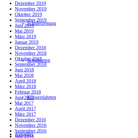
Dezember 2019
November 2019
Oktober 2019
September 2019
Schülerzeitung
Juni 2019
Mai 2019
März 2019
Januar 2019
Dezember 2018
November 2018
Oktober 2018
Schulgarten
September 2018
Juni 2018
Mai 2018
April 2018
März 2018
Februar 2018
Klassenfahrten
Juni 2017
Mai 2017
April 2017
März 2017
Dezember 2016
November 2016
September 2016
Aktuelles
Juni 2016