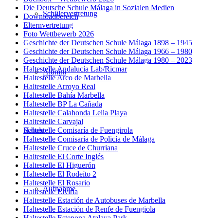
Die Deutsche Schule Málaga in Sozialen Medien
Schülervertretung
Downloadbereich
Elternvertretung
Foto Wettbewerb 2026
Geschichte der Deutschen Schule Málaga 1898 – 1945
Geschichte der Deutschen Schule Málaga 1966 – 1980
Geschichte der Deutschen Schule Málaga 1980 – 2023
Haltestelle Andalucía Lab/Ricmar
Alumni
Haltestelle Arco de Marbella
Haltestelle Arroyo Real
Haltestelle Bahía Marbella
Haltestelle BP La Cañada
Haltestelle Calahonda Leila Playa
Haltestelle Carvajal
Haltestelle Comisaría de Fuengirola
Schule
Haltestelle Comisaría de Policía de Málaga
Haltestelle Cruce de Churriana
Haltestelle El Corte Inglés
Haltestelle El Higuerón
Haltestelle El Rodeíto 2
Haltestelle El Rosario
Aufnahme
Haltestelle Elviria
Haltestelle Estación de Autobuses de Marbella
Haltestelle Estación de Renfe de Fuengiola
Haltestelle Estepona Atalaya Park