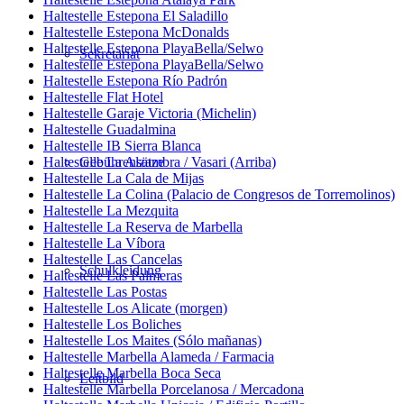
Haltestelle Estepona El Saladillo
Haltestelle Estepona McDonalds
Haltestelle Estepona PlayaBella/Selwo
Sekretariat
Haltestelle Estepona PlayaBella/Selwo
Haltestelle Estepona Río Padrón
Haltestelle Flat Hotel
Haltestelle Garaje Victoria (Michelin)
Haltestelle Guadalmina
Haltestelle IB Sierra Blanca
Haltestelle La Alzambra / Vasari (Arriba)
Gebührensätze
Haltestelle La Cala de Mijas
Haltestelle La Colina (Palacio de Congresos de Torremolinos)
Haltestelle La Mezquita
Haltestelle La Reserva de Marbella
Haltestelle La Víbora
Haltestelle Las Cancelas
Schulkleidung
Haltestelle Las Palmeras
Haltestelle Las Postas
Haltestelle Los Alicate (morgen)
Haltestelle Los Boliches
Haltestelle Los Maites (Sólo mañanas)
Haltestelle Marbella Alameda / Farmacia
Haltestelle Marbella Boca Seca
Leitbild
Haltestelle Marbella Porcelanosa / Mercadona