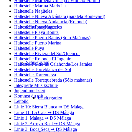
Haltestelle Marbella Unicaja / Edificio Portillo
Haltestelle Marina Marbella
Haltestelle Nagüeles
Haltestelle Nueva Alcántara (paralela Boulevard)
Haltestelle Nueva Andalucía (Rotonda)
Haltestelle Pino Nagüeles
Schulprogramm
Haltestelle Playa Bonita
Haltestelle Puerto Banús (Sólo Mañanas)
Haltestelle Puerto Marina
Haltestelle Puya
Haltestelle Riviera del Sol/Opencor
Haltestelle Rotonda El Ingenio
Schulsystem
Haltestelle Sitio de Calahonda/Los Jarales
Haltestelle Torreblanca del Sol
Haltestelle Torrenueva
Haltestelle Torrequebrada (Sólo mañanas)
Integrierte Musikschule
Jugend musiziert
Kommst du mit
Kindergarten
Leitbild
Linie 10: Sierra Blanca ➟ DS Málaga
Linie 11: La Cala ➟ DS Málaga
Linie 1: Málaga ➟ DS Málaga
Linie 2: Arroyo Real ➟ DS Málaga
Linie 3: Boca Seca ➟ DS Málaga