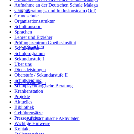
Aufnahme an der Deutschen Schule Málaga
Campus
Beratungs- und Inklusionsteam (OeI)
Grundschule
Organisationsstruktur
Schultransport
Sprachen
Lehrer und Erzieher
Prüfungszentrum Goethe-Institut
Sprachen
Schulkantine
Schulprogramm
Sekundarstufe I
Über uns
Dienstleistungen
Oberstufe / Sekundarstufe II
Schulkleidung
Dienstleistungen
Schulpsychologische Beratung
Krankenstation
Projekte
Aktuelles
Bibliothek
Gebührensätze
Presseauftritte
Außerschulische Aktivitäten
Wichtige Hinweise
Kontakt