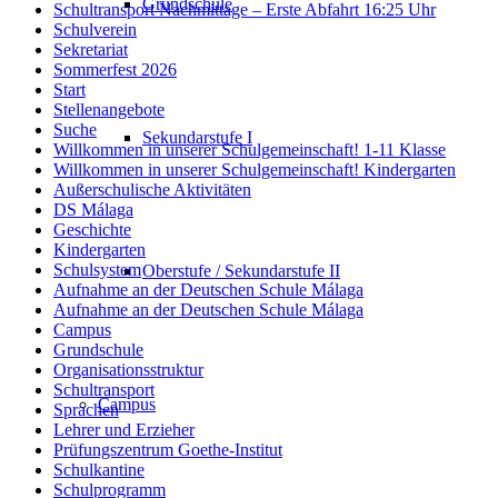
Grundschule
Schultransport Nachmittage – Erste Abfahrt 16:25 Uhr
Schulverein
Sekretariat
Sommerfest 2026
Start
Stellenangebote
Suche
Sekundarstufe I
Willkommen in unserer Schulgemeinschaft! 1-11 Klasse
Willkommen in unserer Schulgemeinschaft! Kindergarten
Außerschulische Aktivitäten
DS Málaga
Geschichte
Kindergarten
Schulsystem
Oberstufe / Sekundarstufe II
Aufnahme an der Deutschen Schule Málaga
Aufnahme an der Deutschen Schule Málaga
Campus
Grundschule
Organisationsstruktur
Schultransport
Campus
Sprachen
Lehrer und Erzieher
Prüfungszentrum Goethe-Institut
Schulkantine
Schulprogramm