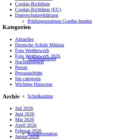
Cookie-Richtlinie
Cookie-Richtlinie (EU)
Datenschutzerklärung
Prüfungszentrum Goethe-Institut
Kategorien
Aktuelles
Deutsche Schule Málaga
Foto Wettbewerb
Foto Wettbewerb 2026
Schultransport
Nachhaltigkeit
Presse
Presseauftritte
Sin categoría
Wichtige Hinweise
Archiv
Schulkantine
Juli 2026
Juni 2026
Mai 2026
April 2026
Februar 2026
Krankenstation
Januar 2026