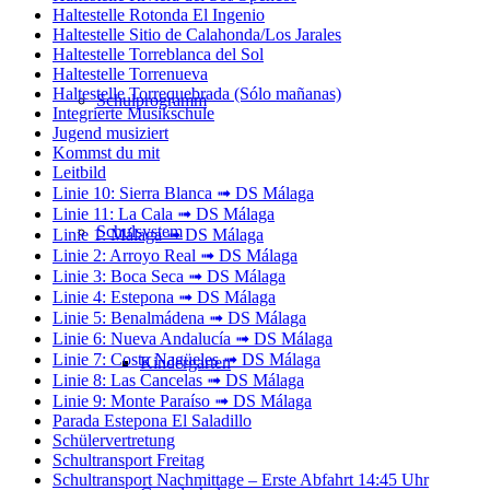
Haltestelle Rotonda El Ingenio
Haltestelle Sitio de Calahonda/Los Jarales
Haltestelle Torreblanca del Sol
Haltestelle Torrenueva
Haltestelle Torrequebrada (Sólo mañanas)
Schulprogramm
Integrierte Musikschule
Jugend musiziert
Kommst du mit
Leitbild
Linie 10: Sierra Blanca ➟ DS Málaga
Linie 11: La Cala ➟ DS Málaga
Schulsystem
Linie 1: Málaga ➟ DS Málaga
Linie 2: Arroyo Real ➟ DS Málaga
Linie 3: Boca Seca ➟ DS Málaga
Linie 4: Estepona ➟ DS Málaga
Linie 5: Benalmádena ➟ DS Málaga
Linie 6: Nueva Andalucía ➟ DS Málaga
Linie 7: Costa Nagüeles ➟ DS Málaga
Kindergarten
Linie 8: Las Cancelas ➟ DS Málaga
Linie 9: Monte Paraíso ➟ DS Málaga
Parada Estepona El Saladillo
Schülervertretung
Schultransport Freitag
Schultransport Nachmittage – Erste Abfahrt 14:45 Uhr