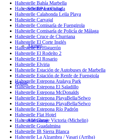
Haltestelle Bahía Marbella
Haltestelle BP La Cañada
Schülervertretung
Haltestelle Calahonda Leila Playa
Haltestelle Carvajal
Haltestelle Comisaría de Fuengirola
Haltestelle Comisaría de Policía de Málaga
Haltestelle Cruce de Churriana
Haltestelle El Corte Inglés
Alumni
Haltestelle El Higuerón
Haltestelle El Rodeíto 2
Haltestelle El Rosario
Haltestelle Elviria
Haltestelle Estación de Autobuses de Marbella
Haltestelle Estación de Renfe de Fuengiola
Haltestelle Estepona Atalaya Park
Schule
Haltestelle Estepona El Saladillo
Haltestelle Estepona McDonalds
Haltestelle Estepona PlayaBella/Selwo
Haltestelle Estepona PlayaBella/Selwo
Haltestelle Estepona Río Padrón
Haltestelle Flat Hotel
Haltestelle Garaje Victoria (Michelin)
Aufnahme
Haltestelle Guadalmina
Haltestelle IB Sierra Blanca
Haltestelle La Alzambra / Vasari (Arriba)