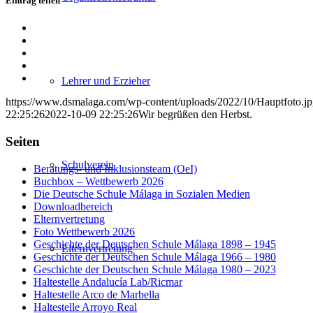
Eintrag teilen
Teilen
auf
Teilen
Facebook
auf
Teilen
X
auf
Teilen
WhatsApp
auf
Per
Lehrer und Erzieher
LinkedIn
E-
https://www.dsmalaga.com/wp-content/uploads/2022/10/Hauptfoto.j
Mail
22:25:26
2022-10-09 22:25:26
Wir begrüßen den Herbst.
teilen
Seiten
Schulverein
Beratungs- und Inklusionsteam (OeI)
Buchbox – Wettbewerb 2026
Die Deutsche Schule Málaga in Sozialen Medien
Downloadbereich
Elternvertretung
Foto Wettbewerb 2026
Geschichte der Deutschen Schule Málaga 1898 – 1945
Elternvertretung
Geschichte der Deutschen Schule Málaga 1966 – 1980
Geschichte der Deutschen Schule Málaga 1980 – 2023
Haltestelle Andalucía Lab/Ricmar
Haltestelle Arco de Marbella
Haltestelle Arroyo Real