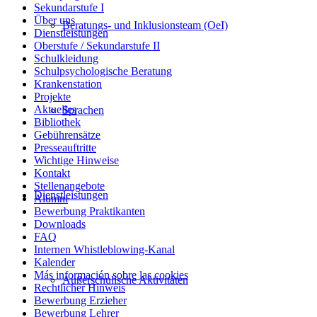
Sekundarstufe I
Über uns
Beratungs- und Inklusionsteam (OeI)
Dienstleistungen
Oberstufe / Sekundarstufe II
Schulkleidung
Schulpsychologische Beratung
Krankenstation
Projekte
Aktuelles
Sprachen
Bibliothek
Gebührensätze
Presseauftritte
Wichtige Hinweise
Kontakt
Stellenangebote
Dienstleistungen
Alumni
Bewerbung Praktikanten
Downloads
FAQ
Internen Whistleblowing-Kanal
Kalender
Más información sobre las cookies
Außerschulische Aktivitäten
Rechtlicher Hinweis
Bewerbung Erzieher
Bewerbung Lehrer