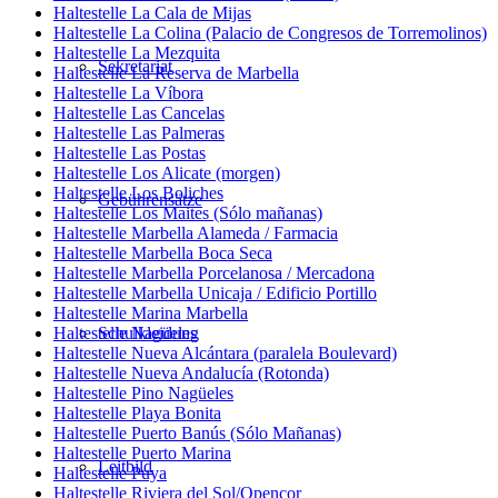
Haltestelle La Cala de Mijas
Haltestelle La Colina (Palacio de Congresos de Torremolinos)
Haltestelle La Mezquita
Sekretariat
Haltestelle La Reserva de Marbella
Haltestelle La Víbora
Haltestelle Las Cancelas
Haltestelle Las Palmeras
Haltestelle Las Postas
Haltestelle Los Alicate (morgen)
Haltestelle Los Boliches
Gebührensätze
Haltestelle Los Maites (Sólo mañanas)
Haltestelle Marbella Alameda / Farmacia
Haltestelle Marbella Boca Seca
Haltestelle Marbella Porcelanosa / Mercadona
Haltestelle Marbella Unicaja / Edificio Portillo
Haltestelle Marina Marbella
Haltestelle Nagüeles
Schulkleidung
Haltestelle Nueva Alcántara (paralela Boulevard)
Haltestelle Nueva Andalucía (Rotonda)
Haltestelle Pino Nagüeles
Haltestelle Playa Bonita
Haltestelle Puerto Banús (Sólo Mañanas)
Haltestelle Puerto Marina
Leitbild
Haltestelle Puya
Haltestelle Riviera del Sol/Opencor