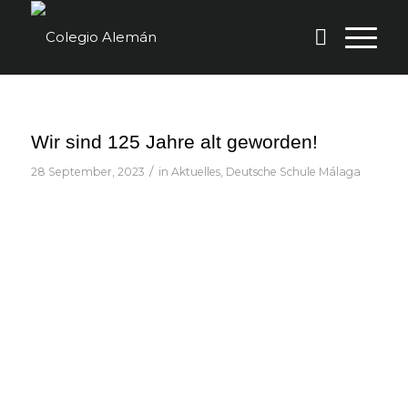
Wir sind 125 Jahre alt geworden!
/
28 September, 2023
in
Aktuelles
,
Deutsche Schule Málaga
Zurück
Wei