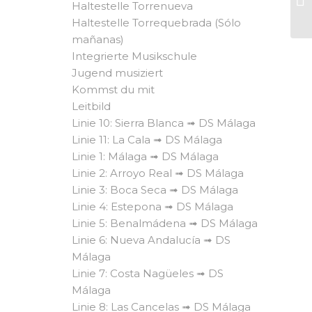
Haltestelle Torrenueva
Haltestelle Torrequebrada (Sólo
mañanas)
Integrierte Musikschule
Jugend musiziert
Kommst du mit
Leitbild
Linie 10: Sierra Blanca ➟ DS Málaga
Linie 11: La Cala ➟ DS Málaga
Linie 1: Málaga ➟ DS Málaga
Linie 2: Arroyo Real ➟ DS Málaga
Linie 3: Boca Seca ➟ DS Málaga
Linie 4: Estepona ➟ DS Málaga
Linie 5: Benalmádena ➟ DS Málaga
Linie 6: Nueva Andalucía ➟ DS
Málaga
Linie 7: Costa Nagüeles ➟ DS
Málaga
Linie 8: Las Cancelas ➟ DS Málaga