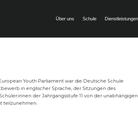
Über uns
Schule
Dienstleistunge
s European Youth Parliament war die Deutsche Schule
tbewerb in englischer Sprache, der Sitzungen des
 Schüler:innen der Jahrgangsstufe 11 von der unabhängigen
st teilzunehmen.