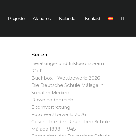
n
Projekte
Aktuelles
Kalender
Kontakt
Seiten
Beratungs- und Inklusionsteam
(OeI)
Buchbox – Wettbewerb 2026
Die Deutsche Schule Málaga in
Sozialen Medien
Downloadbereich
Elternvertretung
Foto Wettbewerb 2026
Geschichte der Deutschen Schule
Málaga 1898 – 1945