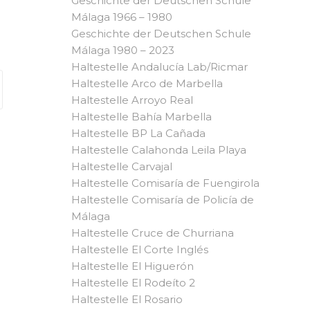
Geschichte der Deutschen Schule
Málaga 1966 – 1980
Geschichte der Deutschen Schule
Málaga 1980 – 2023
Haltestelle Andalucía Lab/Ricmar
Haltestelle Arco de Marbella
Haltestelle Arroyo Real
Haltestelle Bahía Marbella
Haltestelle BP La Cañada
Haltestelle Calahonda Leila Playa
Haltestelle Carvajal
Haltestelle Comisaría de Fuengirola
Haltestelle Comisaría de Policía de
Málaga
Haltestelle Cruce de Churriana
Haltestelle El Corte Inglés
Haltestelle El Higuerón
Haltestelle El Rodeíto 2
Haltestelle El Rosario