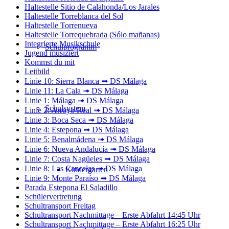
Haltestelle Sitio de Calahonda/Los Jarales
Haltestelle Torreblanca del Sol
Haltestelle Torrenueva
Haltestelle Torrequebrada (Sólo mañanas)
Integrierte Musikschule
Schulprogramm
Jugend musiziert
Kommst du mit
Leitbild
Linie 10: Sierra Blanca ➟ DS Málaga
Linie 11: La Cala ➟ DS Málaga
Linie 1: Málaga ➟ DS Málaga
Schulsystem
Linie 2: Arroyo Real ➟ DS Málaga
Linie 3: Boca Seca ➟ DS Málaga
Linie 4: Estepona ➟ DS Málaga
Linie 5: Benalmádena ➟ DS Málaga
Linie 6: Nueva Andalucía ➟ DS Málaga
Linie 7: Costa Nagüeles ➟ DS Málaga
Linie 8: Las Cancelas ➟ DS Málaga
Kindergarten
Linie 9: Monte Paraíso ➟ DS Málaga
Parada Estepona El Saladillo
Schülervertretung
Schultransport Freitag
Schultransport Nachmittage – Erste Abfahrt 14:45 Uhr
Schultransport Nachmittage – Erste Abfahrt 16:25 Uhr