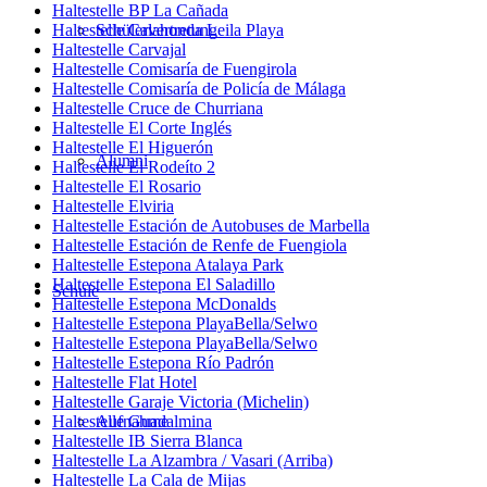
Haltestelle BP La Cañada
Haltestelle Calahonda Leila Playa
Schülervertretung
Haltestelle Carvajal
Haltestelle Comisaría de Fuengirola
Haltestelle Comisaría de Policía de Málaga
Haltestelle Cruce de Churriana
Haltestelle El Corte Inglés
Haltestelle El Higuerón
Alumni
Haltestelle El Rodeíto 2
Haltestelle El Rosario
Haltestelle Elviria
Haltestelle Estación de Autobuses de Marbella
Haltestelle Estación de Renfe de Fuengiola
Haltestelle Estepona Atalaya Park
Haltestelle Estepona El Saladillo
Schule
Haltestelle Estepona McDonalds
Haltestelle Estepona PlayaBella/Selwo
Haltestelle Estepona PlayaBella/Selwo
Haltestelle Estepona Río Padrón
Haltestelle Flat Hotel
Haltestelle Garaje Victoria (Michelin)
Haltestelle Guadalmina
Aufnahme
Haltestelle IB Sierra Blanca
Haltestelle La Alzambra / Vasari (Arriba)
Haltestelle La Cala de Mijas