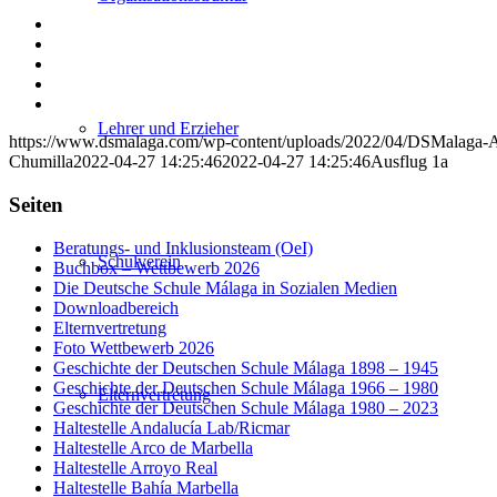
Teilen
auf
Teilen
Facebook
auf
Teilen
X
auf
Teilen
WhatsApp
auf
Per
LinkedIn
E-
Lehrer und Erzieher
https://www.dsmalaga.com/wp-content/uploads/2022/04/DSMalaga-A
Mail
Chumilla
2022-04-27 14:25:46
2022-04-27 14:25:46
Ausflug 1a
teilen
Seiten
Beratungs- und Inklusionsteam (OeI)
Schulverein
Buchbox – Wettbewerb 2026
Die Deutsche Schule Málaga in Sozialen Medien
Downloadbereich
Elternvertretung
Foto Wettbewerb 2026
Geschichte der Deutschen Schule Málaga 1898 – 1945
Geschichte der Deutschen Schule Málaga 1966 – 1980
Elternvertretung
Geschichte der Deutschen Schule Málaga 1980 – 2023
Haltestelle Andalucía Lab/Ricmar
Haltestelle Arco de Marbella
Haltestelle Arroyo Real
Haltestelle Bahía Marbella