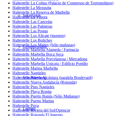
Haltestelle La Colina (Palacio de Congresos de Torremolinos)
Haltestelle La Mezquita
Haltestelle La Reserva de Marbella
Sekretariat
Haltestelle La Víbora
Haltestelle Las Cancelas
Haltestelle Las Palmeras
Haltestelle Las Postas
Haltestelle Los Alicate (morgen)
Haltestelle Los Boliches
Haltestelle Los Maites (Sólo mañanas)
Gebührensätze
Haltestelle Marbella Alameda / Farmacia
Haltestelle Marbella Boca Seca
Haltestelle Marbella Porcelanosa / Mercadona
Haltestelle Marbella Unicaja / Edificio Portillo
Haltestelle Marina Marbella
Haltestelle Nagüeles
Haltestelle Nueva Alcántara (paralela Boulevard)
Schulkleidung
Haltestelle Nueva Andalucía (Rotonda)
Haltestelle Pino Nagüeles
Haltestelle Playa Bonita
Haltestelle Puerto Banús (Sólo Mañanas)
Haltestelle Puerto Marina
Haltestelle Puya
Leitbild
Haltestelle Riviera del Sol/Opencor
Haltestelle Rotonda El Ingenio