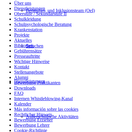
Über uns
Dienstleistungen
Beratungs- und Inklusionsteam (OeI)
Oberstufe / Sekundarstufe II
Schulkleidung
Schulpsychologische Beratung
Krankenstation
Projekte
Aktuelles
Bibliothek
Sprachen
Gebührensätze
Presseauftritte
Wichtige Hinweise
Kontakt
Stellenangebote
Alumni
Dienstleistungen
Bewerbung Praktikanten
Downloads
FAQ
Internen Whistleblowing-Kanal
Kalender
Más información sobre las cookies
Rechtlicher Hinweis
Außerschulische Aktivitäten
Bewerbung Erzieher
Bewerbung Lehrer
Cookie-Richtlinie