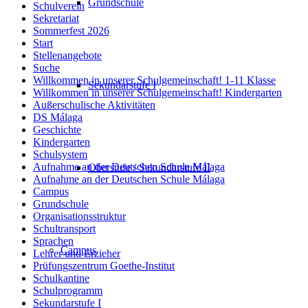
Grundschule
Schulverein
Sekretariat
Sommerfest 2026
Start
Stellenangebote
Suche
Willkommen in unserer Schulgemeinschaft! 1-11 Klasse
Sekundarstufe I
Willkommen in unserer Schulgemeinschaft! Kindergarten
Außerschulische Aktivitäten
DS Málaga
Geschichte
Kindergarten
Schulsystem
Aufnahme an der Deutschen Schule Málaga
Oberstufe / Sekundarstufe II
Aufnahme an der Deutschen Schule Málaga
Campus
Grundschule
Organisationsstruktur
Schultransport
Sprachen
Campus
Lehrer und Erzieher
Prüfungszentrum Goethe-Institut
Schulkantine
Schulprogramm
Sekundarstufe I