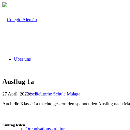
Über uns
Ausflug 1a
27 April, 2022
/
in
Deutsche Schule Málaga
Geschichte
Auch die Klasse 1a machte gestern den spannenden Ausflug nach Má
Eintrag teilen
Organisationsstruktur