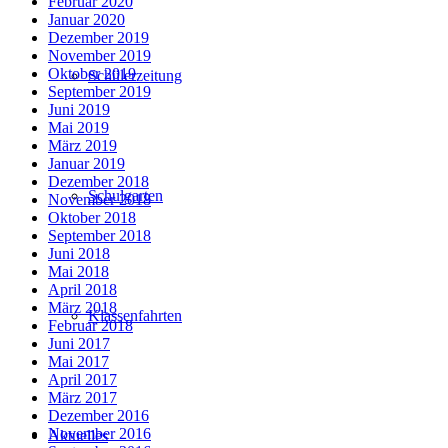
Februar 2020
Januar 2020
Dezember 2019
November 2019
Oktober 2019
Schülerzeitung
September 2019
Juni 2019
Mai 2019
März 2019
Januar 2019
Dezember 2018
Schulgarten
November 2018
Oktober 2018
September 2018
Juni 2018
Mai 2018
April 2018
März 2018
Klassenfahrten
Februar 2018
Juni 2017
Mai 2017
April 2017
März 2017
Dezember 2016
November 2016
Aktuelles