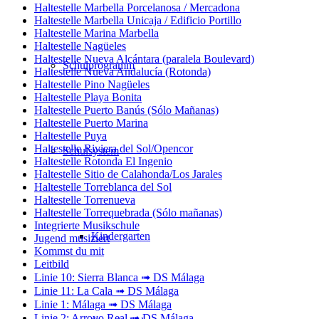
Haltestelle Marbella Porcelanosa / Mercadona
Haltestelle Marbella Unicaja / Edificio Portillo
Haltestelle Marina Marbella
Haltestelle Nagüeles
Haltestelle Nueva Alcántara (paralela Boulevard)
Schulprogramm
Haltestelle Nueva Andalucía (Rotonda)
Haltestelle Pino Nagüeles
Haltestelle Playa Bonita
Haltestelle Puerto Banús (Sólo Mañanas)
Haltestelle Puerto Marina
Haltestelle Puya
Haltestelle Riviera del Sol/Opencor
Schulsystem
Haltestelle Rotonda El Ingenio
Haltestelle Sitio de Calahonda/Los Jarales
Haltestelle Torreblanca del Sol
Haltestelle Torrenueva
Haltestelle Torrequebrada (Sólo mañanas)
Integrierte Musikschule
Kindergarten
Jugend musiziert
Kommst du mit
Leitbild
Linie 10: Sierra Blanca ➟ DS Málaga
Linie 11: La Cala ➟ DS Málaga
Linie 1: Málaga ➟ DS Málaga
Linie 2: Arroyo Real ➟ DS Málaga