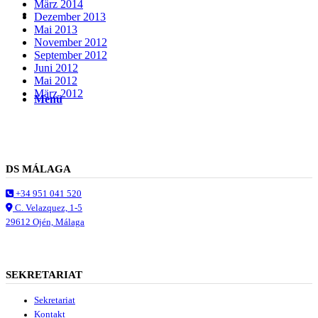
März 2014
Suche
Dezember 2013
Mai 2013
November 2012
September 2012
Juni 2012
Mai 2012
März 2012
Menü
Menü
DS MÁLAGA
+34 951 041 520
C. Velazquez, 1-5
29612 Ojén, Málaga
SEKRETARIAT
Sekretariat
Kontakt