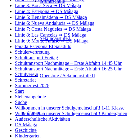
Grundschule
Linie 3: Boca Seca ➟ DS Málaga
Linie 4: Estepona ➟ DS Málaga
Linie 5: Benalmádena ➟ DS Málaga
Linie 6: Nueva Andalucía ➟ DS Málaga
Linie 7: Costa Nagüeles ➟ DS Málaga
Linie 8: Las Cancelas ➟ DS Málaga
Sekundarstufe I
Linie 9: Monte Paraíso ➟ DS Málaga
Parada Estepona El Saladillo
Schülervertretung
Schultransport Freitag
Schultransport Nachmittage – Erste Abfahrt 14:45 Uhr
Schultransport Nachmittage – Erste Abfahrt 16:25 Uhr
Schulverein
Oberstufe / Sekundarstufe II
Sekretariat
Sommerfest 2026
Start
Stellenangebote
Suche
Willkommen in unserer Schulgemeinschaft! 1-11 Klasse
Campus
Willkommen in unserer Schulgemeinschaft! Kindergarten
Außerschulische Aktivitäten
DS Málaga
Geschichte
Kindergarten