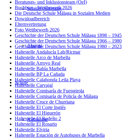
Beratungs- und Inklusionsteam (OeI)
Buchbox – Wettbewerb 2026
Schülervertretung
Die Deutsche Schule Málaga in Sozialen Medien
Downloadbereich
Elternvertretung
Foto Wettbewerb 2026
Geschichte der Deutschen Schule Málaga 1898 – 1945
Geschichte der Deutschen Schule Málaga 1966 – 1980
Alumni
Geschichte der Deutschen Schule Málaga 1980 – 2023
Haltestelle Andalucía Lab/Ricmar
Haltestelle Arco de Marbella
Haltestelle Arroyo Real
Haltestelle Bahía Marbella
Haltestelle BP La Cañada
Haltestelle Calahonda Leila Playa
Schule
Haltestelle Carvajal
Haltestelle Comisaría de Fuengirola
Haltestelle Comisaría de Policía de Málaga
Haltestelle Cruce de Churriana
Haltestelle El Corte Inglés
Haltestelle El Higuerón
Haltestelle El Rodeíto 2
Aufnahme
Haltestelle El Rosario
Haltestelle Elviria
Haltestelle Estación de Autobuses de Marbella