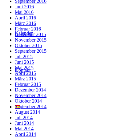
September 2016
Juni 2016
Mai 2016
April 2016
März 2016
Februar 2016
Kalender
Dezember 2015
November 2015
Oktober 2015
September 2015
Juli 2015
Juni 2015
Mai 2015
Kontakt
April 2015
März 2015
Februar 2015
Dezember 2014
November 2014
Oktober 2014
September 2014
August 2014
Juli 2014
Juni 2014
Mai 2014
April 2014