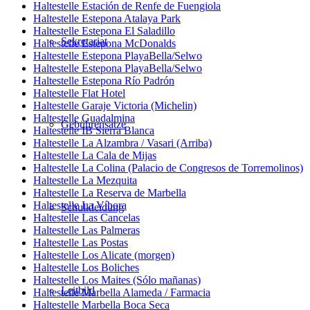
Haltestelle Estación de Renfe de Fuengiola
Haltestelle Estepona Atalaya Park
Haltestelle Estepona El Saladillo
Sekretariat
Haltestelle Estepona McDonalds
Haltestelle Estepona PlayaBella/Selwo
Haltestelle Estepona PlayaBella/Selwo
Haltestelle Estepona Río Padrón
Haltestelle Flat Hotel
Haltestelle Garaje Victoria (Michelin)
Haltestelle Guadalmina
Gebührensätze
Haltestelle IB Sierra Blanca
Haltestelle La Alzambra / Vasari (Arriba)
Haltestelle La Cala de Mijas
Haltestelle La Colina (Palacio de Congresos de Torremolinos)
Haltestelle La Mezquita
Haltestelle La Reserva de Marbella
Haltestelle La Víbora
Schulkleidung
Haltestelle Las Cancelas
Haltestelle Las Palmeras
Haltestelle Las Postas
Haltestelle Los Alicate (morgen)
Haltestelle Los Boliches
Haltestelle Los Maites (Sólo mañanas)
Leitbild
Haltestelle Marbella Alameda / Farmacia
Haltestelle Marbella Boca Seca