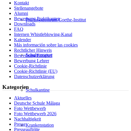
Kontakt
Stellenangebote
Alumni
Bewerbung Praktikanten
Prüfungszentrum Goethe-Institut
Downloads
FAQ
Internen Whistleblowing-Kanal
Kalender
Más información sobre las cookies
Rechtlicher Hinweis
Schultransport
Bewerbung Erzieher
Bewerbung Lehrer
Cookie-Richtlinie
Cookie-Richtlinie (EU)
Datenschutzerklärung
Kategorien
Schulkantine
Aktuelles
Deutsche Schule Málaga
Foto Wettbewerb
Foto Wettbewerb 2026
Nachhaltigkeit
Presse
Krankenstation
Presseauftritte