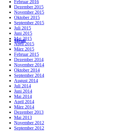
Februar 2016
Suche
Dezember 2015
November 2015
Oktober 2015
September 2015
Juli 2015
Juni 2015
Mai 2015
Menü
Menü
April 2015
März 2015
Februar 2015
Dezember 2014
November 2014
Oktober 2014
September 2014
August 2014
Juli 2014
Juni 2014
Mai 2014
April 2014
März 2014
Dezember 2013
Mai 2013
November 2012
September 2012