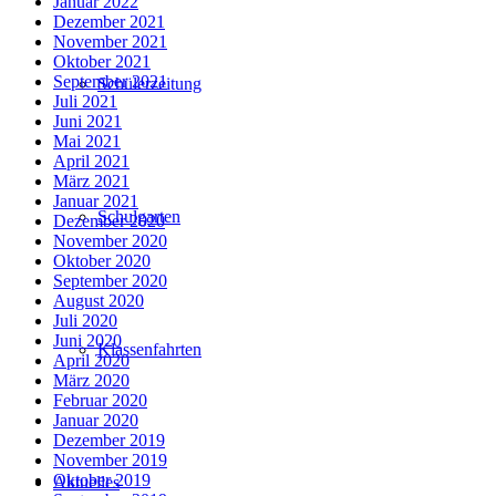
Januar 2022
Dezember 2021
November 2021
Oktober 2021
September 2021
Schülerzeitung
Juli 2021
Juni 2021
Mai 2021
April 2021
März 2021
Januar 2021
Schulgarten
Dezember 2020
November 2020
Oktober 2020
September 2020
August 2020
Juli 2020
Juni 2020
Klassenfahrten
April 2020
März 2020
Februar 2020
Januar 2020
Dezember 2019
November 2019
Oktober 2019
Aktuelles