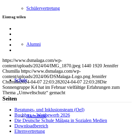
Schülervertretung
Eintrag teilen
Teilen
auf
Teilen
Facebook
auf
Teilen
Alumni
X
auf
Teilen
WhatsApp
auf
Per
LinkedIn
E-
https://www.dsmalaga.com/wp-
Mail
content/uploads/2024/04/IMG_1870.jpeg
1440
1920
Jennifer
teilen
Chumilla
https://www.dsmalaga.com/wp-
content/uploads/2024/06/DSMalaga-Logo.png
Jennifer
Schule
Chumilla
2024-04-07 22:03:28
2024-04-07 22:03:28
Die
Sonnengruppe K4 hat im Februar vielfältige Erfahrungen zum
Thema „Umweltschutz“ gemacht
Seiten
Beratungs- und Inklusionsteam (OeI)
Buchbox – Wettbewerb 2026
Aufnahme
Die Deutsche Schule Málaga in Sozialen Medien
Downloadbereich
Elternvertretung