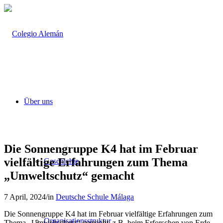
Über uns
Die Sonnengruppe K4 hat im Februar
vielfältige Erfahrungen zum Thema
Geschichte
„Umweltschutz“ gemacht
7 April, 2024
/
in
Deutsche Schule Málaga
Die Sonnengruppe K4 hat im Februar vielfältige Erfahrungen zum
Organisationsstruktur
Thema „Umweltschutz“ gemacht, z.B. beim Erforschen von Erde,