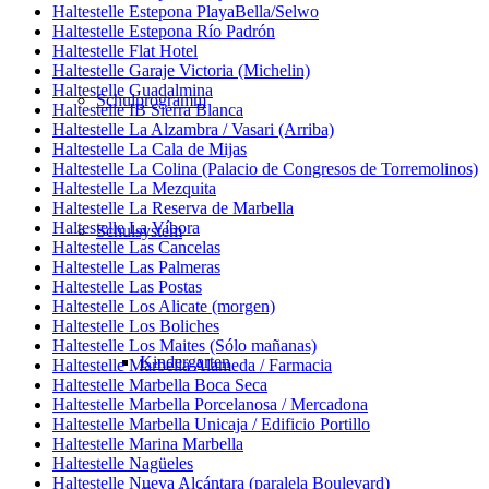
Haltestelle Estepona PlayaBella/Selwo
Haltestelle Estepona Río Padrón
Haltestelle Flat Hotel
Haltestelle Garaje Victoria (Michelin)
Haltestelle Guadalmina
Schulprogramm
Haltestelle IB Sierra Blanca
Haltestelle La Alzambra / Vasari (Arriba)
Haltestelle La Cala de Mijas
Haltestelle La Colina (Palacio de Congresos de Torremolinos)
Haltestelle La Mezquita
Haltestelle La Reserva de Marbella
Haltestelle La Víbora
Schulsystem
Haltestelle Las Cancelas
Haltestelle Las Palmeras
Haltestelle Las Postas
Haltestelle Los Alicate (morgen)
Haltestelle Los Boliches
Haltestelle Los Maites (Sólo mañanas)
Kindergarten
Haltestelle Marbella Alameda / Farmacia
Haltestelle Marbella Boca Seca
Haltestelle Marbella Porcelanosa / Mercadona
Haltestelle Marbella Unicaja / Edificio Portillo
Haltestelle Marina Marbella
Haltestelle Nagüeles
Haltestelle Nueva Alcántara (paralela Boulevard)