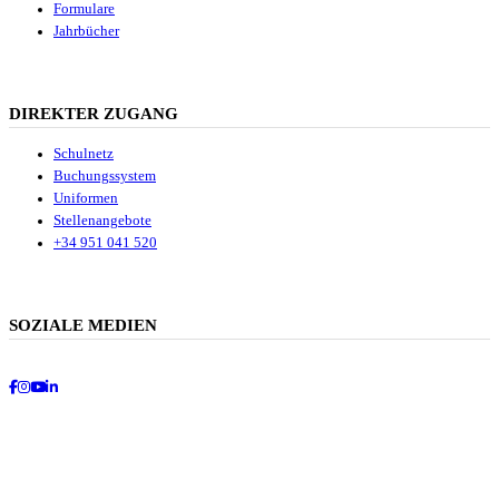
Formulare
Jahrbücher
DIREKTER ZUGANG
Schulnetz
Buchungssystem
Uniformen
Stellenangebote
+34 951 041 520
SOZIALE MEDIEN
Facebook
Instagram
Youtube
LinkedIn