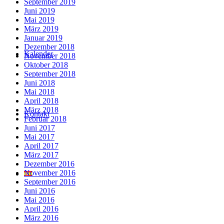
September 2019
Juni 2019
Mai 2019
März 2019
Januar 2019
Dezember 2018
Kalender
November 2018
Oktober 2018
September 2018
Juni 2018
Mai 2018
April 2018
März 2018
Kontakt
Februar 2018
Juni 2017
Mai 2017
April 2017
März 2017
Dezember 2016
November 2016
September 2016
Juni 2016
Mai 2016
April 2016
März 2016