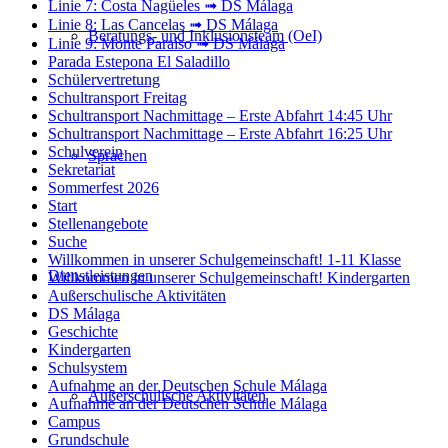
Linie 7: Costa Nagüeles ➟ DS Málaga
Linie 8: Las Cancelas ➟ DS Málaga
Beratungs- und Inklusionsteam (OeI)
Linie 9: Monte Paraíso ➟ DS Málaga
Parada Estepona El Saladillo
Schülervertretung
Schultransport Freitag
Schultransport Nachmittage – Erste Abfahrt 14:45 Uhr
Schultransport Nachmittage – Erste Abfahrt 16:25 Uhr
Schulverein
Sprachen
Sekretariat
Sommerfest 2026
Start
Stellenangebote
Suche
Willkommen in unserer Schulgemeinschaft! 1-11 Klasse
Dienstleistungen
Willkommen in unserer Schulgemeinschaft! Kindergarten
Außerschulische Aktivitäten
DS Málaga
Geschichte
Kindergarten
Schulsystem
Aufnahme an der Deutschen Schule Málaga
Außerschulische Aktivitäten
Aufnahme an der Deutschen Schule Málaga
Campus
Grundschule