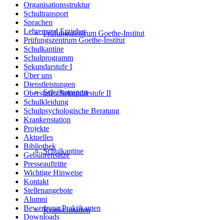
Organisationsstruktur
Schultransport
Sprachen
Lehrer und Erzieher
Prüfungszentrum Goethe-Institut
Prüfungszentrum Goethe-Institut
Schulkantine
Schulprogramm
Sekundarstufe I
Über uns
Dienstleistungen
Schultransport
Oberstufe / Sekundarstufe II
Schulkleidung
Schulpsychologische Beratung
Krankenstation
Projekte
Aktuelles
Bibliothek
Schulkantine
Gebührensätze
Presseauftritte
Wichtige Hinweise
Kontakt
Stellenangebote
Alumni
Bewerbung Praktikanten
Krankenstation
Downloads