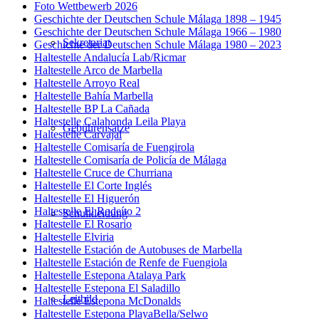
Foto Wettbewerb 2026
Geschichte der Deutschen Schule Málaga 1898 – 1945
Geschichte der Deutschen Schule Málaga 1966 – 1980
Sekretariat
Geschichte der Deutschen Schule Málaga 1980 – 2023
Haltestelle Andalucía Lab/Ricmar
Haltestelle Arco de Marbella
Haltestelle Arroyo Real
Haltestelle Bahía Marbella
Haltestelle BP La Cañada
Haltestelle Calahonda Leila Playa
Gebührensätze
Haltestelle Carvajal
Haltestelle Comisaría de Fuengirola
Haltestelle Comisaría de Policía de Málaga
Haltestelle Cruce de Churriana
Haltestelle El Corte Inglés
Haltestelle El Higuerón
Haltestelle El Rodeíto 2
Schulkleidung
Haltestelle El Rosario
Haltestelle Elviria
Haltestelle Estación de Autobuses de Marbella
Haltestelle Estación de Renfe de Fuengiola
Haltestelle Estepona Atalaya Park
Haltestelle Estepona El Saladillo
Leitbild
Haltestelle Estepona McDonalds
Haltestelle Estepona PlayaBella/Selwo