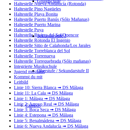
Grundschule
Haltestelle Nueva Andalucía (Rotonda)
Haltestelle Pino Nagüeles
Haltestelle Playa Bonita
Haltestelle Puerto Banús (Sólo Mañanas)
Haltestelle Puerto Marina
Haltestelle Puya
Haltestelle Riviera del Sol/Opencor
Sekundarstufe I
Haltestelle Rotonda El Ingenio
Haltestelle Sitio de Calahonda/Los Jarales
Haltestelle Torreblanca del Sol
Haltestelle Torrenueva
Haltestelle Torrequebrada (Sólo mañanas)
Integrierte Musikschule
Oberstufe / Sekundarstufe II
Jugend musiziert
Kommst du mit
Leitbild
Linie 10: Sierra Blanca ➟ DS Málaga
Linie 11: La Cala ➟ DS Málaga
Linie 1: Málaga ➟ DS Málaga
Linie 2: Arroyo Real ➟ DS Málaga
Campus
Linie 3: Boca Seca ➟ DS Málaga
Linie 4: Estepona ➟ DS Málaga
Linie 5: Benalmádena ➟ DS Málaga
Linie 6: Nueva Andalucía ➟ DS Málaga