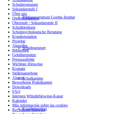
Schulprogramm
Sekundarstufe I
Über uns
Prüfungszentrum Goethe-Institut
Dienstleistungen
Oberstufe / Sekundarstufe II
Schulkleidung
Schulpsychologische Beratung
Krankenstation
Projekte
Aktuelles
Schultransport
Bibliothek
Gebührensätze
Presseauftritte
Wichtige Hinweise
Kontakt
Stellenangebote
Alumni
Schulkantine
Bewerbung Praktikanten
Downloads
FAQ
Internen Whistleblowing-Kanal
Kalender
Más información sobre las cookies
Krankenstation
Rechtlicher Hinweis