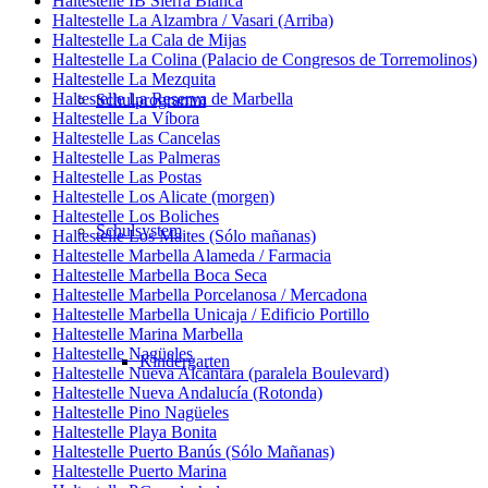
Haltestelle IB Sierra Blanca
Haltestelle La Alzambra / Vasari (Arriba)
Haltestelle La Cala de Mijas
Haltestelle La Colina (Palacio de Congresos de Torremolinos)
Haltestelle La Mezquita
Haltestelle La Reserva de Marbella
Schulprogramm
Haltestelle La Víbora
Haltestelle Las Cancelas
Haltestelle Las Palmeras
Haltestelle Las Postas
Haltestelle Los Alicate (morgen)
Haltestelle Los Boliches
Schulsystem
Haltestelle Los Maites (Sólo mañanas)
Haltestelle Marbella Alameda / Farmacia
Haltestelle Marbella Boca Seca
Haltestelle Marbella Porcelanosa / Mercadona
Haltestelle Marbella Unicaja / Edificio Portillo
Haltestelle Marina Marbella
Haltestelle Nagüeles
Kindergarten
Haltestelle Nueva Alcántara (paralela Boulevard)
Haltestelle Nueva Andalucía (Rotonda)
Haltestelle Pino Nagüeles
Haltestelle Playa Bonita
Haltestelle Puerto Banús (Sólo Mañanas)
Haltestelle Puerto Marina