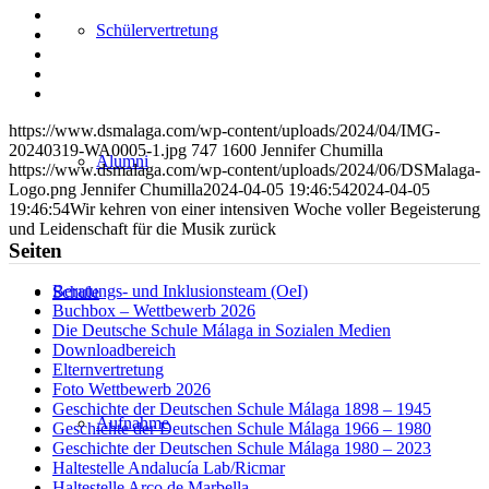
Teilen
Schülervertretung
auf
Teilen
Facebook
auf
Teilen
X
auf
Teilen
WhatsApp
auf
Per
LinkedIn
E-
https://www.dsmalaga.com/wp-content/uploads/2024/04/IMG-
Mail
20240319-WA0005-1.jpg
747
1600
Jennifer Chumilla
teilen
Alumni
https://www.dsmalaga.com/wp-content/uploads/2024/06/DSMalaga-
Logo.png
Jennifer Chumilla
2024-04-05 19:46:54
2024-04-05
19:46:54
Wir kehren von einer intensiven Woche voller Begeisterung
und Leidenschaft für die Musik zurück
Seiten
Beratungs- und Inklusionsteam (OeI)
Schule
Buchbox – Wettbewerb 2026
Die Deutsche Schule Málaga in Sozialen Medien
Downloadbereich
Elternvertretung
Foto Wettbewerb 2026
Geschichte der Deutschen Schule Málaga 1898 – 1945
Aufnahme
Geschichte der Deutschen Schule Málaga 1966 – 1980
Geschichte der Deutschen Schule Málaga 1980 – 2023
Haltestelle Andalucía Lab/Ricmar
Haltestelle Arco de Marbella