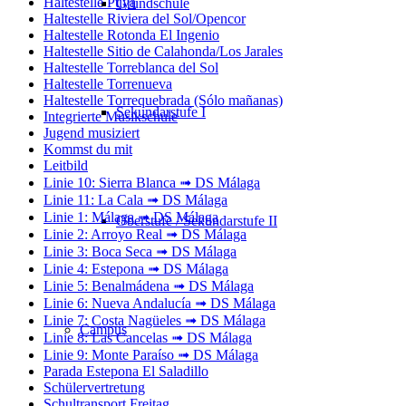
Haltestelle Puya
Grundschule
Haltestelle Riviera del Sol/Opencor
Haltestelle Rotonda El Ingenio
Haltestelle Sitio de Calahonda/Los Jarales
Haltestelle Torreblanca del Sol
Haltestelle Torrenueva
Haltestelle Torrequebrada (Sólo mañanas)
Sekundarstufe I
Integrierte Musikschule
Jugend musiziert
Kommst du mit
Leitbild
Linie 10: Sierra Blanca ➟ DS Málaga
Linie 11: La Cala ➟ DS Málaga
Linie 1: Málaga ➟ DS Málaga
Oberstufe / Sekundarstufe II
Linie 2: Arroyo Real ➟ DS Málaga
Linie 3: Boca Seca ➟ DS Málaga
Linie 4: Estepona ➟ DS Málaga
Linie 5: Benalmádena ➟ DS Málaga
Linie 6: Nueva Andalucía ➟ DS Málaga
Linie 7: Costa Nagüeles ➟ DS Málaga
Campus
Linie 8: Las Cancelas ➟ DS Málaga
Linie 9: Monte Paraíso ➟ DS Málaga
Parada Estepona El Saladillo
Schülervertretung
Schultransport Freitag