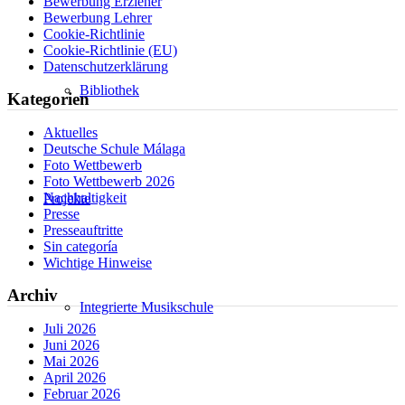
Bewerbung Erzieher
Bewerbung Lehrer
Cookie-Richtlinie
Cookie-Richtlinie (EU)
Datenschutzerklärung
Bibliothek
Kategorien
Aktuelles
Deutsche Schule Málaga
Foto Wettbewerb
Foto Wettbewerb 2026
Nachhaltigkeit
Projekte
Presse
Presseauftritte
Sin categoría
Wichtige Hinweise
Archiv
Integrierte Musikschule
Juli 2026
Juni 2026
Mai 2026
April 2026
Februar 2026