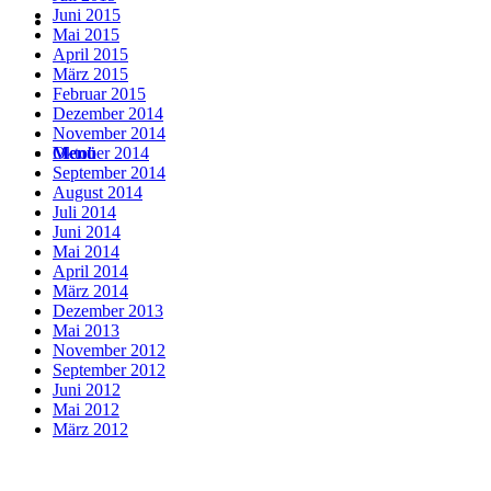
Juni 2015
Suche
Mai 2015
April 2015
März 2015
Februar 2015
Dezember 2014
November 2014
Menü
Menü
Oktober 2014
September 2014
August 2014
Juli 2014
Juni 2014
Mai 2014
April 2014
März 2014
Dezember 2013
Mai 2013
November 2012
September 2012
Juni 2012
Mai 2012
März 2012