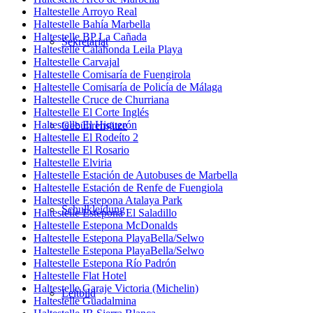
Haltestelle Arroyo Real
Haltestelle Bahía Marbella
Haltestelle BP La Cañada
Sekretariat
Haltestelle Calahonda Leila Playa
Haltestelle Carvajal
Haltestelle Comisaría de Fuengirola
Haltestelle Comisaría de Policía de Málaga
Haltestelle Cruce de Churriana
Haltestelle El Corte Inglés
Haltestelle El Higuerón
Gebührensätze
Haltestelle El Rodeíto 2
Haltestelle El Rosario
Haltestelle Elviria
Haltestelle Estación de Autobuses de Marbella
Haltestelle Estación de Renfe de Fuengiola
Haltestelle Estepona Atalaya Park
Schulkleidung
Haltestelle Estepona El Saladillo
Haltestelle Estepona McDonalds
Haltestelle Estepona PlayaBella/Selwo
Haltestelle Estepona PlayaBella/Selwo
Haltestelle Estepona Río Padrón
Haltestelle Flat Hotel
Haltestelle Garaje Victoria (Michelin)
Leitbild
Haltestelle Guadalmina