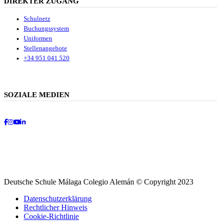
DIREKTER ZUGANG
Schulnetz
Buchungssystem
Uniformen
Stellenangebote
+34 951 041 520
SOZIALE MEDIEN
Facebook
Instagram
Youtube
LinkedIn
Deutsche Schule Málaga Colegio Alemán © Copyright 2023
Datenschutzerklärung
Rechtlicher Hinweis
Cookie-Richtlinie