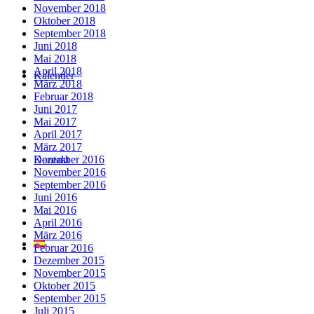
November 2018
Oktober 2018
September 2018
Juni 2018
Mai 2018
April 2018
Kalender
März 2018
Februar 2018
Juni 2017
Mai 2017
April 2017
März 2017
Kontakt
Dezember 2016
November 2016
September 2016
Juni 2016
Mai 2016
April 2016
März 2016
Februar 2016
Dezember 2015
November 2015
Oktober 2015
September 2015
Juli 2015