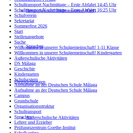
Schultransport Nachmittage – Erste Abfahrt 14:45 Uhr
Schultransport Nachmittage – Erste Abfahrt 16:25 Uhr
Beratungs- und Inklusionsteam (OeI)
Schulverein
Sekretariat
Sommerfest 2026
Start
Stellenangebote
Suche
Sprachen
Willkommen in unserer Schulgemeinschaft! 1-11 Klasse
Willkommen in unserer Schulgemeinschaft! Kindergarten
Außerschulische Aktivitäten
DS Málaga
Geschichte
Kindergarten
Schulsystem
Dienstleistungen
Aufnahme an der Deutschen Schule Málaga
Aufnahme an der Deutschen Schule Málaga
Campus
Grundschule
Organisationsstruktur
Schultransport
Sprachen
Außerschulische Aktivitäten
Lehrer und Erzieher
Prüfungszentrum Goethe-Institut
Schulkantine