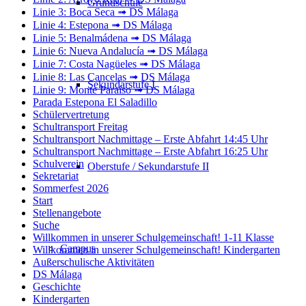
Grundschule
Linie 3: Boca Seca ➟ DS Málaga
Linie 4: Estepona ➟ DS Málaga
Linie 5: Benalmádena ➟ DS Málaga
Linie 6: Nueva Andalucía ➟ DS Málaga
Linie 7: Costa Nagüeles ➟ DS Málaga
Linie 8: Las Cancelas ➟ DS Málaga
Sekundarstufe I
Linie 9: Monte Paraíso ➟ DS Málaga
Parada Estepona El Saladillo
Schülervertretung
Schultransport Freitag
Schultransport Nachmittage – Erste Abfahrt 14:45 Uhr
Schultransport Nachmittage – Erste Abfahrt 16:25 Uhr
Schulverein
Oberstufe / Sekundarstufe II
Sekretariat
Sommerfest 2026
Start
Stellenangebote
Suche
Willkommen in unserer Schulgemeinschaft! 1-11 Klasse
Campus
Willkommen in unserer Schulgemeinschaft! Kindergarten
Außerschulische Aktivitäten
DS Málaga
Geschichte
Kindergarten