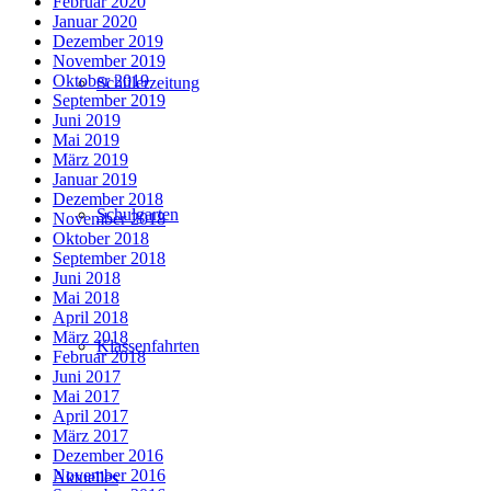
Februar 2020
Januar 2020
Dezember 2019
November 2019
Oktober 2019
Schülerzeitung
September 2019
Juni 2019
Mai 2019
März 2019
Januar 2019
Dezember 2018
Schulgarten
November 2018
Oktober 2018
September 2018
Juni 2018
Mai 2018
April 2018
März 2018
Klassenfahrten
Februar 2018
Juni 2017
Mai 2017
April 2017
März 2017
Dezember 2016
November 2016
Aktuelles