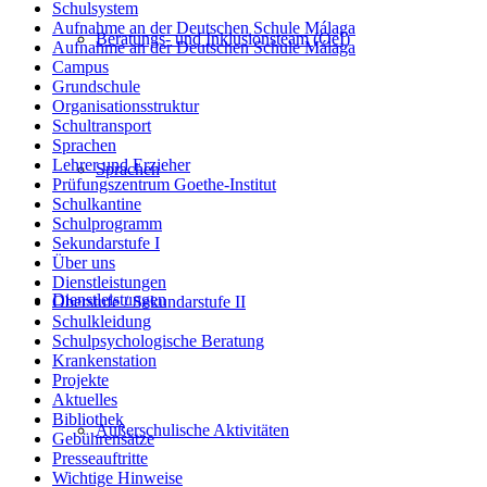
Schulsystem
Aufnahme an der Deutschen Schule Málaga
Beratungs- und Inklusionsteam (OeI)
Aufnahme an der Deutschen Schule Málaga
Campus
Grundschule
Organisationsstruktur
Schultransport
Sprachen
Lehrer und Erzieher
Sprachen
Prüfungszentrum Goethe-Institut
Schulkantine
Schulprogramm
Sekundarstufe I
Über uns
Dienstleistungen
Dienstleistungen
Oberstufe / Sekundarstufe II
Schulkleidung
Schulpsychologische Beratung
Krankenstation
Projekte
Aktuelles
Bibliothek
Außerschulische Aktivitäten
Gebührensätze
Presseauftritte
Wichtige Hinweise