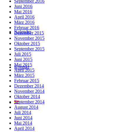
September 2016
Juni 2016
Mai 2016
April 2016
März 2016
Februar 2016
Kalender
Dezember 2015
November 2015
Oktober 2015
September 2015
Juli 2015
Juni 2015
Mai 2015
Kontakt
April 2015
März 2015
Februar 2015
Dezember 2014
November 2014
Oktober 2014
September 2014
August 2014
Juli 2014
Juni 2014
Mai 2014
April 2014