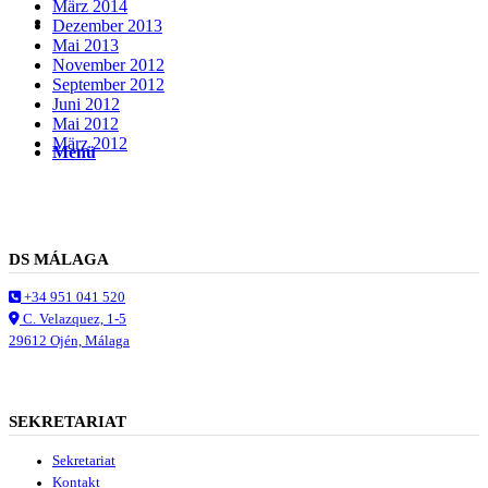
März 2014
Suche
Dezember 2013
Mai 2013
November 2012
September 2012
Juni 2012
Mai 2012
März 2012
Menü
Menü
DS MÁLAGA
+34 951 041 520
C. Velazquez, 1-5
29612 Ojén, Málaga
SEKRETARIAT
Sekretariat
Kontakt