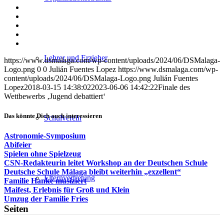
Teilen
auf
Teilen
Facebook
auf
Teilen
X
auf
Teilen
WhatsApp
auf
Per
LinkedIn
E-
Lehrer und Erzieher
https://www.dsmalaga.com/wp-content/uploads/2024/06/DSMalaga-
Mail
Logo.png
0
0
Julián Fuentes Lopez
https://www.dsmalaga.com/wp-
teilen
content/uploads/2024/06/DSMalaga-Logo.png
Julián Fuentes
Lopez
2018-03-15 14:38:02
2023-06-06 14:42:22
Finale des
Wettbewerbs ‚Jugend debattiert‘
Das könnte Dich auch interessieren
Schulverein
Astronomie-Symposium
Abifeier
Spielen ohne Spielzeug
CSN-Redakteurin leitet Workshop an der Deutschen Schule
Deutsche Schule Málaga bleibt weiterhin „exzellent“
Elternvertretung
Familie Hanke musiziert
Maifest, Erlebnis für Groß und Klein
Umzug der Familie Fries
Seiten