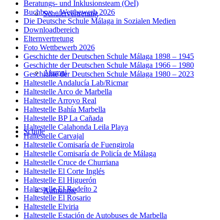
Beratungs- und Inklusionsteam (OeI)
Buchbox – Wettbewerb 2026
Schülervertretung
Die Deutsche Schule Málaga in Sozialen Medien
Downloadbereich
Elternvertretung
Foto Wettbewerb 2026
Geschichte der Deutschen Schule Málaga 1898 – 1945
Geschichte der Deutschen Schule Málaga 1966 – 1980
Alumni
Geschichte der Deutschen Schule Málaga 1980 – 2023
Haltestelle Andalucía Lab/Ricmar
Haltestelle Arco de Marbella
Haltestelle Arroyo Real
Haltestelle Bahía Marbella
Haltestelle BP La Cañada
Haltestelle Calahonda Leila Playa
Schule
Haltestelle Carvajal
Haltestelle Comisaría de Fuengirola
Haltestelle Comisaría de Policía de Málaga
Haltestelle Cruce de Churriana
Haltestelle El Corte Inglés
Haltestelle El Higuerón
Haltestelle El Rodeíto 2
Aufnahme
Haltestelle El Rosario
Haltestelle Elviria
Haltestelle Estación de Autobuses de Marbella