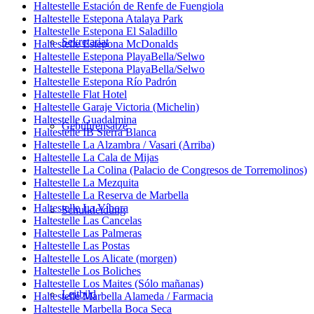
Haltestelle Estación de Renfe de Fuengiola
Haltestelle Estepona Atalaya Park
Haltestelle Estepona El Saladillo
Sekretariat
Haltestelle Estepona McDonalds
Haltestelle Estepona PlayaBella/Selwo
Haltestelle Estepona PlayaBella/Selwo
Haltestelle Estepona Río Padrón
Haltestelle Flat Hotel
Haltestelle Garaje Victoria (Michelin)
Haltestelle Guadalmina
Gebührensätze
Haltestelle IB Sierra Blanca
Haltestelle La Alzambra / Vasari (Arriba)
Haltestelle La Cala de Mijas
Haltestelle La Colina (Palacio de Congresos de Torremolinos)
Haltestelle La Mezquita
Haltestelle La Reserva de Marbella
Haltestelle La Víbora
Schulkleidung
Haltestelle Las Cancelas
Haltestelle Las Palmeras
Haltestelle Las Postas
Haltestelle Los Alicate (morgen)
Haltestelle Los Boliches
Haltestelle Los Maites (Sólo mañanas)
Leitbild
Haltestelle Marbella Alameda / Farmacia
Haltestelle Marbella Boca Seca