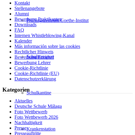
Kontakt
Stellenangebote
Alumni
Bewerbung Praktikanten
Prüfungszentrum Goethe-Institut
Downloads
FAQ
Internen Whistleblowing-Kanal
Kalender
Más información sobre las cookies
Rechtlicher Hinweis
Schultransport
Bewerbung Erzieher
Bewerbung Lehrer
Cookie-Richtlinie
Cookie-Richtlinie (EU)
Datenschutzerklärung
Kategorien
Schulkantine
Aktuelles
Deutsche Schule Málaga
Foto Wettbewerb
Foto Wettbewerb 2026
Nachhaltigkeit
Presse
Krankenstation
Presseauftritte