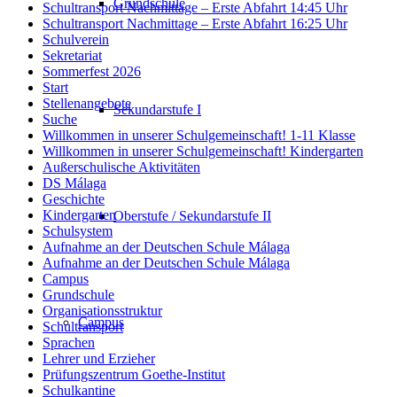
Grundschule
Schultransport Nachmittage – Erste Abfahrt 14:45 Uhr
Schultransport Nachmittage – Erste Abfahrt 16:25 Uhr
Schulverein
Sekretariat
Sommerfest 2026
Start
Stellenangebote
Sekundarstufe I
Suche
Willkommen in unserer Schulgemeinschaft! 1-11 Klasse
Willkommen in unserer Schulgemeinschaft! Kindergarten
Außerschulische Aktivitäten
DS Málaga
Geschichte
Kindergarten
Oberstufe / Sekundarstufe II
Schulsystem
Aufnahme an der Deutschen Schule Málaga
Aufnahme an der Deutschen Schule Málaga
Campus
Grundschule
Organisationsstruktur
Campus
Schultransport
Sprachen
Lehrer und Erzieher
Prüfungszentrum Goethe-Institut
Schulkantine