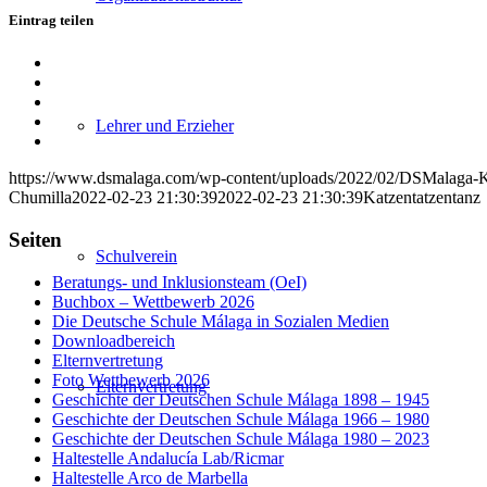
Eintrag teilen
Teilen
auf
Teilen
Facebook
auf
Teilen
X
auf
Teilen
Lehrer und Erzieher
WhatsApp
auf
Per
LinkedIn
E-
https://www.dsmalaga.com/wp-content/uploads/2022/02/DSMalaga-K
Mail
Chumilla
2022-02-23 21:30:39
2022-02-23 21:30:39
Katzentatzentanz
teilen
Seiten
Schulverein
Beratungs- und Inklusionsteam (OeI)
Buchbox – Wettbewerb 2026
Die Deutsche Schule Málaga in Sozialen Medien
Downloadbereich
Elternvertretung
Foto Wettbewerb 2026
Elternvertretung
Geschichte der Deutschen Schule Málaga 1898 – 1945
Geschichte der Deutschen Schule Málaga 1966 – 1980
Geschichte der Deutschen Schule Málaga 1980 – 2023
Haltestelle Andalucía Lab/Ricmar
Haltestelle Arco de Marbella