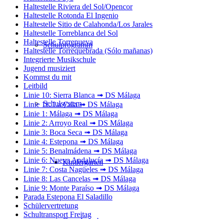
Haltestelle Riviera del Sol/Opencor
Haltestelle Rotonda El Ingenio
Haltestelle Sitio de Calahonda/Los Jarales
Haltestelle Torreblanca del Sol
Haltestelle Torrenueva
Schulprogramm
Haltestelle Torrequebrada (Sólo mañanas)
Integrierte Musikschule
Jugend musiziert
Kommst du mit
Leitbild
Linie 10: Sierra Blanca ➟ DS Málaga
Schulsystem
Linie 11: La Cala ➟ DS Málaga
Linie 1: Málaga ➟ DS Málaga
Linie 2: Arroyo Real ➟ DS Málaga
Linie 3: Boca Seca ➟ DS Málaga
Linie 4: Estepona ➟ DS Málaga
Linie 5: Benalmádena ➟ DS Málaga
Linie 6: Nueva Andalucía ➟ DS Málaga
Kindergarten
Linie 7: Costa Nagüeles ➟ DS Málaga
Linie 8: Las Cancelas ➟ DS Málaga
Linie 9: Monte Paraíso ➟ DS Málaga
Parada Estepona El Saladillo
Schülervertretung
Schultransport Freitag