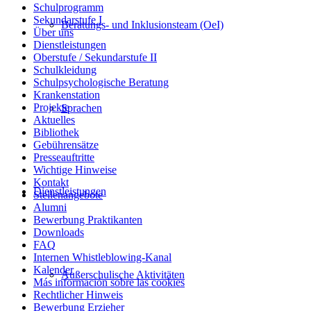
Schulprogramm
Sekundarstufe I
Beratungs- und Inklusionsteam (OeI)
Über uns
Dienstleistungen
Oberstufe / Sekundarstufe II
Schulkleidung
Schulpsychologische Beratung
Krankenstation
Projekte
Sprachen
Aktuelles
Bibliothek
Gebührensätze
Presseauftritte
Wichtige Hinweise
Kontakt
Dienstleistungen
Stellenangebote
Alumni
Bewerbung Praktikanten
Downloads
FAQ
Internen Whistleblowing-Kanal
Kalender
Außerschulische Aktivitäten
Más información sobre las cookies
Rechtlicher Hinweis
Bewerbung Erzieher