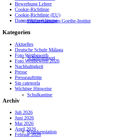
Bewerbung Lehrer
Cookie-Richtlinie
Cookie-Richtlinie (EU)
Datenschutzerklärung
Prüfungszentrum Goethe-Institut
Kategorien
Aktuelles
Deutsche Schule Málaga
Foto Wettbewerb
Schultransport
Foto Wettbewerb 2026
Nachhaltigkeit
Presse
Presseauftritte
Sin categoría
Wichtige Hinweise
Schulkantine
Archiv
Juli 2026
Juni 2026
Mai 2026
April 2026
Krankenstation
Februar 2026