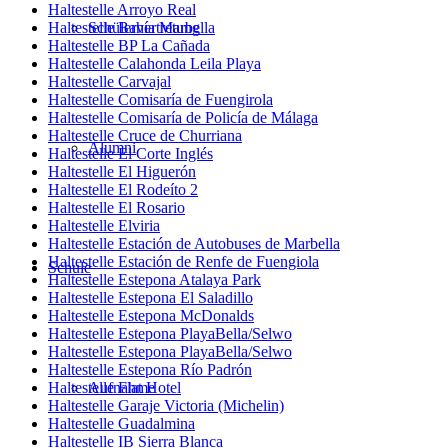
Haltestelle Arroyo Real
Haltestelle Bahía Marbella
Schülervertretung
Haltestelle BP La Cañada
Haltestelle Calahonda Leila Playa
Haltestelle Carvajal
Haltestelle Comisaría de Fuengirola
Haltestelle Comisaría de Policía de Málaga
Haltestelle Cruce de Churriana
Alumni
Haltestelle El Corte Inglés
Haltestelle El Higuerón
Haltestelle El Rodeíto 2
Haltestelle El Rosario
Haltestelle Elviria
Haltestelle Estación de Autobuses de Marbella
Haltestelle Estación de Renfe de Fuengiola
Schule
Haltestelle Estepona Atalaya Park
Haltestelle Estepona El Saladillo
Haltestelle Estepona McDonalds
Haltestelle Estepona PlayaBella/Selwo
Haltestelle Estepona PlayaBella/Selwo
Haltestelle Estepona Río Padrón
Haltestelle Flat Hotel
Aufnahme
Haltestelle Garaje Victoria (Michelin)
Haltestelle Guadalmina
Haltestelle IB Sierra Blanca