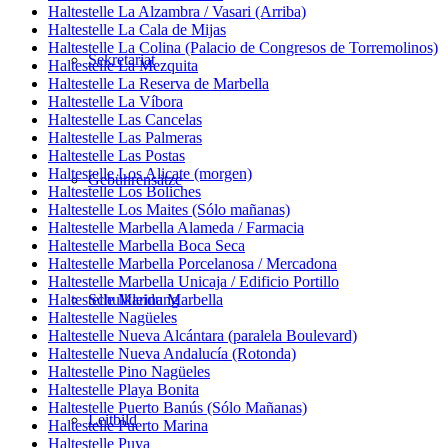
Haltestelle La Alzambra / Vasari (Arriba)
Haltestelle La Cala de Mijas
Haltestelle La Colina (Palacio de Congresos de Torremolinos)
Sekretariat
Haltestelle La Mezquita
Haltestelle La Reserva de Marbella
Haltestelle La Víbora
Haltestelle Las Cancelas
Haltestelle Las Palmeras
Haltestelle Las Postas
Haltestelle Los Alicate (morgen)
Gebührensätze
Haltestelle Los Boliches
Haltestelle Los Maites (Sólo mañanas)
Haltestelle Marbella Alameda / Farmacia
Haltestelle Marbella Boca Seca
Haltestelle Marbella Porcelanosa / Mercadona
Haltestelle Marbella Unicaja / Edificio Portillo
Haltestelle Marina Marbella
Schulkleidung
Haltestelle Nagüeles
Haltestelle Nueva Alcántara (paralela Boulevard)
Haltestelle Nueva Andalucía (Rotonda)
Haltestelle Pino Nagüeles
Haltestelle Playa Bonita
Haltestelle Puerto Banús (Sólo Mañanas)
Leitbild
Haltestelle Puerto Marina
Haltestelle Puya