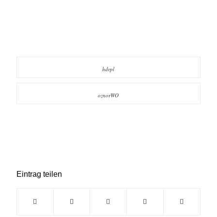
hdrpl
oznorWO
Eintrag teilen