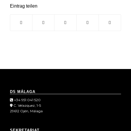
Eintrag teilen
DS MÁLAGA
+34 951 041 520
C. Velazquez, 1-5
29612 Ojén, Málaga
SEKRETARIAT