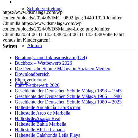
WhatsApp
auf
Per
LinkedIn
E-
Schülervertretung
https://www.dsmalaga.com/wp-
Mail
content/uploads/2024/06/IMG_0892.jpeg
1440
1920
Jennifer
teilen
Chumilla
https://www.dsmalaga.com/wp-
content/uploads/2024/06/DSMalaga-Logo.png
Jennifer
Chumilla
2024-06-11 14:23:38
2024-06-11 14:23:38
Volle Fahrt
voraus im Kindergarten!
Alumni
Seiten
Beratungs- und Inklusionsteam (OeI)
Buchbox – Wettbewerb 2026
Die Deutsche Schule Málaga in Sozialen Medien
Downloadbereich
Elternvertretung
Schule
Foto Wettbewerb 2026
Geschichte der Deutschen Schule Málaga 1898 – 1945
Geschichte der Deutschen Schule Málaga 1966 – 1980
Geschichte der Deutschen Schule Málaga 1980 – 2023
Haltestelle Andalucía Lab/Ricmar
Haltestelle Arco de Marbella
Haltestelle Arroyo Real
Aufnahme
Haltestelle Bahía Marbella
Haltestelle BP La Cañada
Haltestelle Calahonda Leila Playa