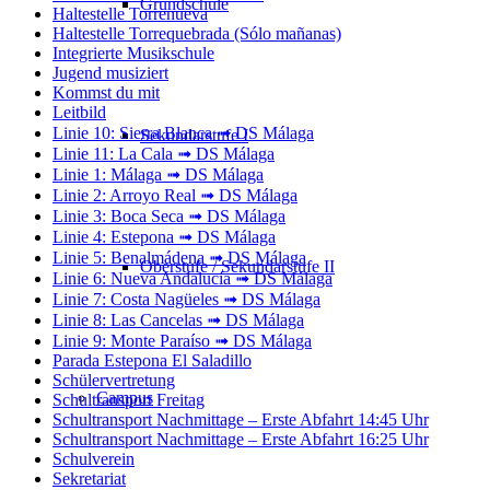
Grundschule
Haltestelle Torrenueva
Haltestelle Torrequebrada (Sólo mañanas)
Integrierte Musikschule
Jugend musiziert
Kommst du mit
Leitbild
Linie 10: Sierra Blanca ➟ DS Málaga
Sekundarstufe I
Linie 11: La Cala ➟ DS Málaga
Linie 1: Málaga ➟ DS Málaga
Linie 2: Arroyo Real ➟ DS Málaga
Linie 3: Boca Seca ➟ DS Málaga
Linie 4: Estepona ➟ DS Málaga
Linie 5: Benalmádena ➟ DS Málaga
Oberstufe / Sekundarstufe II
Linie 6: Nueva Andalucía ➟ DS Málaga
Linie 7: Costa Nagüeles ➟ DS Málaga
Linie 8: Las Cancelas ➟ DS Málaga
Linie 9: Monte Paraíso ➟ DS Málaga
Parada Estepona El Saladillo
Schülervertretung
Campus
Schultransport Freitag
Schultransport Nachmittage – Erste Abfahrt 14:45 Uhr
Schultransport Nachmittage – Erste Abfahrt 16:25 Uhr
Schulverein
Sekretariat