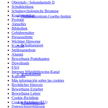
Oberstufe / Sekundarstufe II
Schulkleidung
Schulpsychologische Beratung
Krankenstation
Prüfungszentrum Goethe-Institut
Projekte
Aktuelles
Bibliothek
Gebührensätze
Presseauftritte
Wichtige Hinweise
Schultransport
Kontakt
Stellenangebote
Alumni
Bewerbung Praktikanten
Downloads
FAQ
Internen Whistleblowing-Kanal
Schulkantine
Kalender
Más información sobre las cookies
Rechtlicher Hinweis
Bewerbung Erzieher
Bewerbung Lehrer
Cookie-Richtlinie
Cookie-Richtlinie (EU)
Krankenstation
Datenschutzerklärung