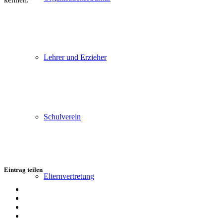
Lehrer und Erzieher
Schulverein
Eintrag teilen
Elternvertretung
Teilen
auf
Teilen
Facebook
auf
Teilen
X
auf
Teilen