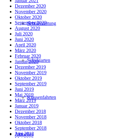
Januar 2021
Dezember 2020
November 2020
Oktober 2020
September 2020
Schülerzeitung
August 2020
Juli 2020
Juni 2020
April 2020
März 2020
Februar 2020
Schulgarten
Januar 2020
Dezember 2019
November 2019
Oktober 2019
September 2019
Juni 2019
Mai 2019
Klassenfahrten
März 2019
Januar 2019
Dezember 2018
November 2018
Oktober 2018
September 2018
Juni 2018
Aktuelles