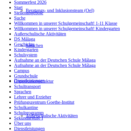
Sommerfest 2026
Start
Beratungs- und Inklusionsteam (OeI)
Stellenangebote
Suche
Willkommen in unserer Schulgemeinschaft! 1-11 Klasse
Willkommen in unserer Schulgemeinschaft! Kindergarten
Außerschulische Aktivitäten
DS Málaga
Geschichte
Sprachen
Kindergarten
Schulsystem
Aufnahme an der Deutschen Schule Málaga
Aufnahme an der Deutschen Schule Málaga
Campus
Grundschule
Dienstleistungen
Organisationsstruktur
Schultransport
Sprachen
Lehrer und Erzieher
Prüfungszentrum Goethe-Institut
Schulkantine
Schulprogramm
Außerschulische Aktivitäten
Sekundarstufe I
Über uns
Dienstleistungen