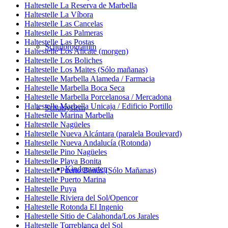
Haltestelle La Reserva de Marbella
Haltestelle La Víbora
Haltestelle Las Cancelas
Haltestelle Las Palmeras
Haltestelle Las Postas
Schulprogramm
Haltestelle Los Alicate (morgen)
Haltestelle Los Boliches
Haltestelle Los Maites (Sólo mañanas)
Haltestelle Marbella Alameda / Farmacia
Haltestelle Marbella Boca Seca
Haltestelle Marbella Porcelanosa / Mercadona
Haltestelle Marbella Unicaja / Edificio Portillo
Schulsystem
Haltestelle Marina Marbella
Haltestelle Nagüeles
Haltestelle Nueva Alcántara (paralela Boulevard)
Haltestelle Nueva Andalucía (Rotonda)
Haltestelle Pino Nagüeles
Haltestelle Playa Bonita
Kindergarten
Haltestelle Puerto Banús (Sólo Mañanas)
Haltestelle Puerto Marina
Haltestelle Puya
Haltestelle Riviera del Sol/Opencor
Haltestelle Rotonda El Ingenio
Haltestelle Sitio de Calahonda/Los Jarales
Haltestelle Torreblanca del Sol