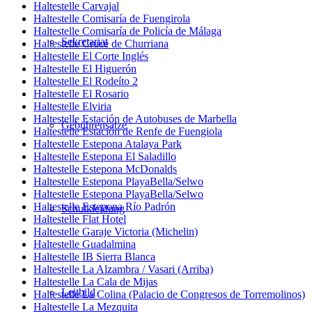
Haltestelle Carvajal
Haltestelle Comisaría de Fuengirola
Haltestelle Comisaría de Policía de Málaga
Sekretariat
Haltestelle Cruce de Churriana
Haltestelle El Corte Inglés
Haltestelle El Higuerón
Haltestelle El Rodeíto 2
Haltestelle El Rosario
Haltestelle Elviria
Haltestelle Estación de Autobuses de Marbella
Gebührensätze
Haltestelle Estación de Renfe de Fuengiola
Haltestelle Estepona Atalaya Park
Haltestelle Estepona El Saladillo
Haltestelle Estepona McDonalds
Haltestelle Estepona PlayaBella/Selwo
Haltestelle Estepona PlayaBella/Selwo
Haltestelle Estepona Río Padrón
Schulkleidung
Haltestelle Flat Hotel
Haltestelle Garaje Victoria (Michelin)
Haltestelle Guadalmina
Haltestelle IB Sierra Blanca
Haltestelle La Alzambra / Vasari (Arriba)
Haltestelle La Cala de Mijas
Leitbild
Haltestelle La Colina (Palacio de Congresos de Torremolinos)
Haltestelle La Mezquita