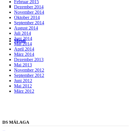
Februar 2015
Suche
Dezember 2014
November 2014
Oktober 2014
September 2014
August 2014
Juli 2014
Juni 2014
Menü
Menü
Mai 2014
April 2014
März 2014
Dezember 2013
Mai 2013
November 2012
September 2012
Juni 2012
Mai 2012
März 2012
DS MÁLAGA