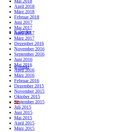
Mai 2018
April 2018
März 2018
Februar 2018
Juni 2017
Mai 2017
Kalender
April 2017
März 2017
Dezember 2016
November 2016
September 2016
Juni 2016
Mai 2016
Kontakt
April 2016
März 2016
Februar 2016
Dezember 2015
November 2015
Oktober 2015
September 2015
Juli 2015
Juni 2015
Mai 2015
April 2015
März 2015