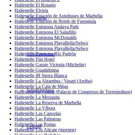
Haltestelle El Rosario
Haltestelle Elviria
Haltestelle Estación de Autobuses de Marbella
Sekretariat
Haltestelle Estación de Renfe de Fuengiola
Haltestelle Estepona Atalaya Park
Haltestelle Estepona El Saladillo
Haltestelle Estepona McDonalds
Haltestelle Estepona PlayaBella/Selwo
Haltestelle Estepona PlayaBella/Selwo
Haltestelle Estepona Río Padrón
Gebührensätze
Haltestelle Flat Hotel
Haltestelle Garaje Victoria (Michelin)
Haltestelle Guadalmina
Haltestelle IB Sierra Blanca
Haltestelle La Alzambra / Vasari (Arriba)
Haltestelle La Cala de Mijas
Schulkleidung
Haltestelle La Colina (Palacio de Congresos de Torremolinos)
Haltestelle La Mezquita
Haltestelle La Reserva de Marbella
Haltestelle La Víbora
Haltestelle Las Cancelas
Haltestelle Las Palmeras
Haltestelle Las Postas
Leitbild
Haltestelle Los Alicate (morgen)