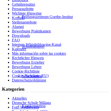
Gebührensätze
Presseauftritte
Wichtige Hinweise
Prüfungszentrum Goethe-Institut
Kontakt
Stellenangebote
Alumni
Bewerbung Praktikanten
Downloads
FAQ
Internen Whistleblowing-Kanal
Schultransport
Kalender
Más información sobre las cookies
Rechtlicher Hinweis
Bewerbung Erzieher
Bewerbung Lehrer
Cookie-Richtlinie
Cookie-Richtlinie (EU)
Schulkantine
Datenschutzerklärung
Kategorien
Aktuelles
Deutsche Schule Málaga
Krankenstation
Foto Wettbewerb