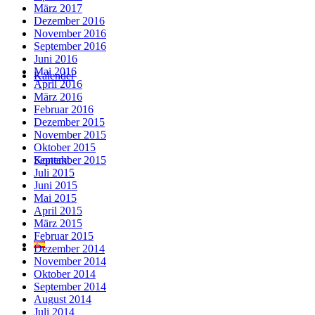
März 2017
Dezember 2016
November 2016
September 2016
Juni 2016
Mai 2016
Kalender
April 2016
März 2016
Februar 2016
Dezember 2015
November 2015
Oktober 2015
Kontakt
September 2015
Juli 2015
Juni 2015
Mai 2015
April 2015
März 2015
Februar 2015
Dezember 2014
November 2014
Oktober 2014
September 2014
August 2014
Juli 2014