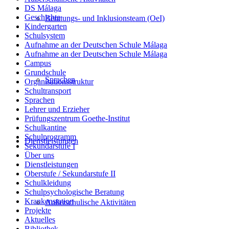
DS Málaga
Geschichte
Beratungs- und Inklusionsteam (OeI)
Kindergarten
Schulsystem
Aufnahme an der Deutschen Schule Málaga
Aufnahme an der Deutschen Schule Málaga
Campus
Grundschule
Sprachen
Organisationsstruktur
Schultransport
Sprachen
Lehrer und Erzieher
Prüfungszentrum Goethe-Institut
Schulkantine
Schulprogramm
Dienstleistungen
Sekundarstufe I
Über uns
Dienstleistungen
Oberstufe / Sekundarstufe II
Schulkleidung
Schulpsychologische Beratung
Krankenstation
Außerschulische Aktivitäten
Projekte
Aktuelles
Bibliothek