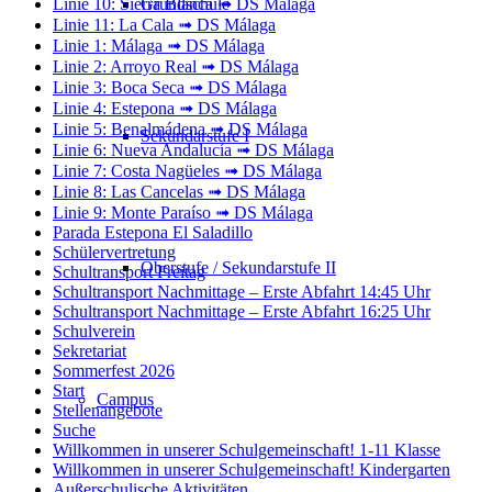
Grundschule
Linie 10: Sierra Blanca ➟ DS Málaga
Linie 11: La Cala ➟ DS Málaga
Linie 1: Málaga ➟ DS Málaga
Linie 2: Arroyo Real ➟ DS Málaga
Linie 3: Boca Seca ➟ DS Málaga
Linie 4: Estepona ➟ DS Málaga
Linie 5: Benalmádena ➟ DS Málaga
Sekundarstufe I
Linie 6: Nueva Andalucía ➟ DS Málaga
Linie 7: Costa Nagüeles ➟ DS Málaga
Linie 8: Las Cancelas ➟ DS Málaga
Linie 9: Monte Paraíso ➟ DS Málaga
Parada Estepona El Saladillo
Schülervertretung
Oberstufe / Sekundarstufe II
Schultransport Freitag
Schultransport Nachmittage – Erste Abfahrt 14:45 Uhr
Schultransport Nachmittage – Erste Abfahrt 16:25 Uhr
Schulverein
Sekretariat
Sommerfest 2026
Start
Campus
Stellenangebote
Suche
Willkommen in unserer Schulgemeinschaft! 1-11 Klasse
Willkommen in unserer Schulgemeinschaft! Kindergarten
Außerschulische Aktivitäten