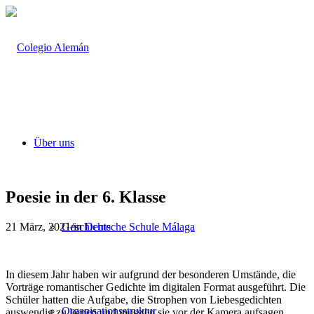
Über uns
Poesie in der 6. Klasse
21 März, 2021
/
in
Deutsche Schule Málaga
Geschichte
In diesem Jahr haben wir aufgrund der besonderen Umstände, die
Vorträge romantischer Gedichte im digitalen Format ausgeführt. Die
Schüler hatten die Aufgabe, die Strophen von Liebesgedichten
Organisationsstruktur
auswendig zu lernen und mussten sie vor der Kamera aufsagen.