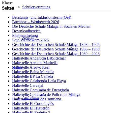
Klasse
Schülervertretung
Seiten
Beratungs- und Inklusionsteam (OeI)
Buchbox – Wettbewerb 2026
Die Deutsche Schule Málaga in Sozialen Medien
Downloadbereich
Elternvertretung
Alumni
Foto Wettbewerb 2026
Geschichte der Deutschen Schule Málaga 1898 – 1945
Geschichte der Deutschen Schule Málaga 1966 – 1980
Geschichte der Deutschen Schule Málaga 1980 – 2023
Haltestelle Andalucía Lab/Ricmar
Haltestelle Arco de Marbella
Haltestelle Arroyo Real
Schule
Haltestelle Bahía Marbella
Haltestelle BP La Cañada
Haltestelle Calahonda Leila Playa
Haltestelle Carvajal
Haltestelle Comisaría de Fuengirola
Haltestelle Comisaría de Policía de Málaga
Aufnahme
Haltestelle Cruce de Churriana
Haltestelle El Corte Inglés
Haltestelle El Higuerón
Haltestelle El Rodeíto 2