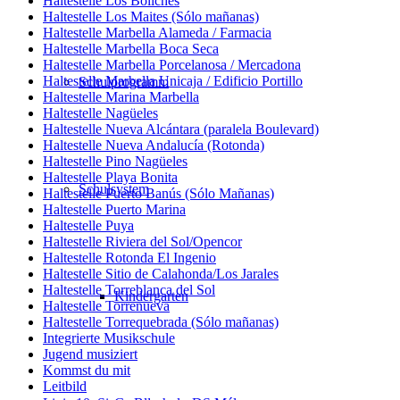
Haltestelle Los Boliches
Haltestelle Los Maites (Sólo mañanas)
Haltestelle Marbella Alameda / Farmacia
Haltestelle Marbella Boca Seca
Haltestelle Marbella Porcelanosa / Mercadona
Haltestelle Marbella Unicaja / Edificio Portillo
Schulprogramm
Haltestelle Marina Marbella
Haltestelle Nagüeles
Haltestelle Nueva Alcántara (paralela Boulevard)
Haltestelle Nueva Andalucía (Rotonda)
Haltestelle Pino Nagüeles
Haltestelle Playa Bonita
Schulsystem
Haltestelle Puerto Banús (Sólo Mañanas)
Haltestelle Puerto Marina
Haltestelle Puya
Haltestelle Riviera del Sol/Opencor
Haltestelle Rotonda El Ingenio
Haltestelle Sitio de Calahonda/Los Jarales
Haltestelle Torreblanca del Sol
Kindergarten
Haltestelle Torrenueva
Haltestelle Torrequebrada (Sólo mañanas)
Integrierte Musikschule
Jugend musiziert
Kommst du mit
Leitbild