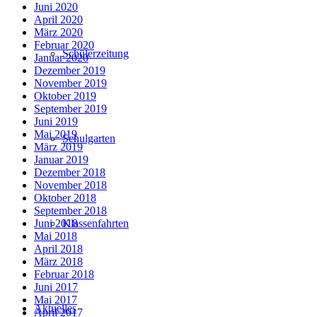
Juni 2020
April 2020
März 2020
Februar 2020
Schülerzeitung
Januar 2020
Dezember 2019
November 2019
Oktober 2019
September 2019
Juni 2019
Mai 2019
Schulgarten
März 2019
Januar 2019
Dezember 2018
November 2018
Oktober 2018
September 2018
Klassenfahrten
Juni 2018
Mai 2018
April 2018
März 2018
Februar 2018
Juni 2017
Mai 2017
Aktuelles
April 2017