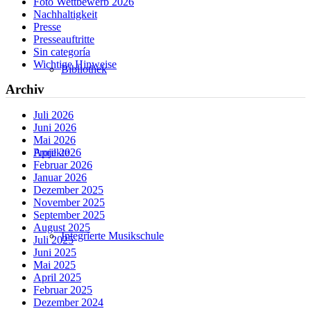
Foto Wettbewerb 2026
Nachhaltigkeit
Presse
Presseauftritte
Sin categoría
Wichtige Hinweise
Bibliothek
Archiv
Juli 2026
Juni 2026
Mai 2026
Projekte
April 2026
Februar 2026
Januar 2026
Dezember 2025
November 2025
September 2025
August 2025
Integrierte Musikschule
Juli 2025
Juni 2025
Mai 2025
April 2025
Februar 2025
Dezember 2024