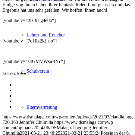
Einige von ihnen haben ihrer Fantasie freien Lauf gelassen und das
Ergebnis hat uns sehr gefallen. Wir hoffen, Ihnen auch!
[youtube v=“2lzr9Tg4e0o“]
Lehrer und Erzieher
[youtube v=“7qHlx2kl_no“]
[youtube v=“s4GMVWsuBYc“]
Schulverein
Eintrag teilen
Teilen
auf
Teilen
Facebook
auf
Teilen
X
auf
Teilen
WhatsApp
auf
Per
Elternvertretung
LinkedIn
E-
https://www.dsmalaga.com/wp-content/uploads/2021/03/claudia.png
Mail
720
363
Jennifer Chumilla
https://www.dsmalaga.com/wp-
teilen
content/uploads/2024/06/DSMalaga-Logo.png
Jennifer
Chumilla
2021-03-21 23:48:25
2021-03-21 23:53:24
Poesie in der 6.