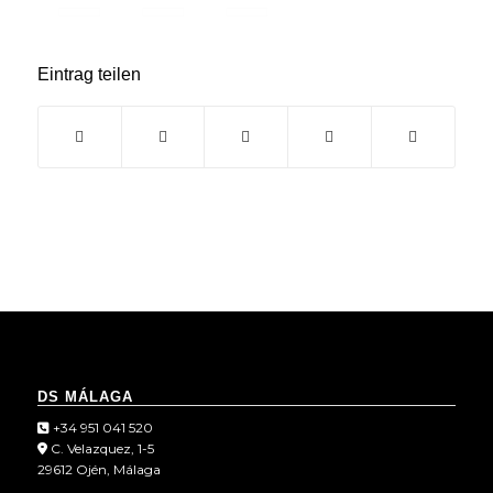
Eintrag teilen
DS MÁLAGA
+34 951 041 520
C. Velazquez, 1-5
29612 Ojén, Málaga