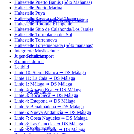
Haltestelle Puerto Banús (Sólo Mañanas)
Haltestelle Puerto Marina
Haltestelle Puya
Haltestelle Riviera del Sol/Opencor
Prüfungszentrum Goethe-Institut
Haltestelle Rotonda El Ingenio
Haltestelle Sitio de Calahonda/Los Jarales
Haltestelle Torreblanca del Sol
Haltestelle Torrenueva
Haltestelle Torrequebrada (Sólo mañanas)
Integrierte Musikschule
Schultransport
Jugend musiziert
Kommst du mit
Leitbild
Linie 10: Sierra Blanca ➟ DS Málaga
Linie 11: La Cala ➟ DS Málaga
Linie 1: Málaga ➟ DS Málaga
Linie 2: Arroyo Real ➟ DS Málaga
Schulkantine
Linie 3: Boca Seca ➟ DS Málaga
Linie 4: Estepona ➟ DS Málaga
Linie 5: Benalmádena ➟ DS Málaga
Linie 6: Nueva Andalucía ➟ DS Málaga
Linie 7: Costa Nagüeles ➟ DS Málaga
Linie 8: Las Cancelas ➟ DS Málaga
Krankenstation
Linie 9: Monte Paraíso ➟ DS Málaga