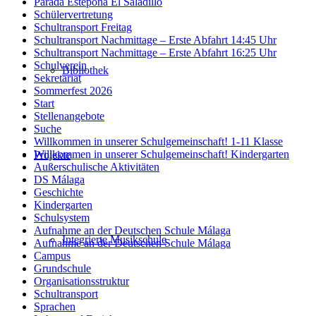
Parada Estepona El Saladillo
Schülervertretung
Schultransport Freitag
Schultransport Nachmittage – Erste Abfahrt 14:45 Uhr
Schultransport Nachmittage – Erste Abfahrt 16:25 Uhr
Schulverein
Bibliothek
Sekretariat
Sommerfest 2026
Start
Stellenangebote
Suche
Willkommen in unserer Schulgemeinschaft! 1-11 Klasse
Willkommen in unserer Schulgemeinschaft! Kindergarten
Projekte
Außerschulische Aktivitäten
DS Málaga
Geschichte
Kindergarten
Schulsystem
Aufnahme an der Deutschen Schule Málaga
Integrierte Musikschule
Aufnahme an der Deutschen Schule Málaga
Campus
Grundschule
Organisationsstruktur
Schultransport
Sprachen