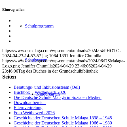
Eintrag teilen
Teilen
auf
Teilen
Schulprogramm
Facebook
auf
Teilen
X
auf
Teilen
WhatsApp
auf
Per
LinkedIn
E-
https://www.dsmalaga.com/wp-content/uploads/2024/04/PHOTO-
Mail
2024-04-23-14-57-57.jpg
1064
1891
Jennifer Chumilla
teilen
Schulsystem
https://www.dsmalaga.com/wp-content/uploads/2024/06/DSMalaga-
Logo.png
Jennifer Chumilla
2024-04-29 23:46:06
2024-04-29
23:46:06
Tag des Buches in der Grundschulbibliothek
Seiten
Beratungs- und Inklusionsteam (OeI)
Buchbox – Wettbewerb 2026
Kindergarten
Die Deutsche Schule Málaga in Sozialen Medien
Downloadbereich
Elternvertretung
Foto Wettbewerb 2026
Geschichte der Deutschen Schule Málaga 1898 – 1945
Geschichte der Deutschen Schule Málaga 1966 – 1980