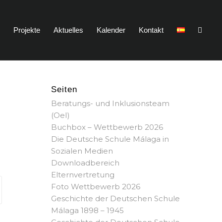
n
Projekte
Aktuelles
Kalender
Kontakt
Seiten
Beratungs- und Inklusionsteam
(OeI)
Buchbox – Wettbewerb 2026
Die Deutsche Schule Málaga in
Sozialen Medien
Downloadbereich
Elternvertretung
Foto Wettbewerb 2026
Geschichte der Deutschen Schule
Málaga 1898 – 1945