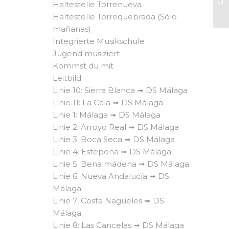
Haltestelle Torrenueva
Haltestelle Torrequebrada (Sólo
mañanas)
Integrierte Musikschule
Jugend musiziert
Kommst du mit
Leitbild
Linie 10: Sierra Blanca ➟ DS Málaga
Linie 11: La Cala ➟ DS Málaga
Linie 1: Málaga ➟ DS Málaga
Linie 2: Arroyo Real ➟ DS Málaga
Linie 3: Boca Seca ➟ DS Málaga
Linie 4: Estepona ➟ DS Málaga
Linie 5: Benalmádena ➟ DS Málaga
Linie 6: Nueva Andalucía ➟ DS
Málaga
Linie 7: Costa Nagüeles ➟ DS
Málaga
Linie 8: Las Cancelas ➟ DS Málaga