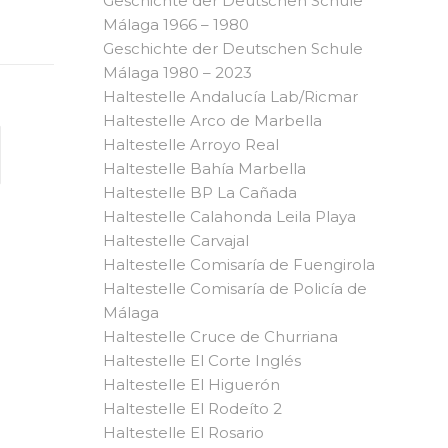
Geschichte der Deutschen Schule
Málaga 1966 – 1980
Geschichte der Deutschen Schule
Málaga 1980 – 2023
Haltestelle Andalucía Lab/Ricmar
Haltestelle Arco de Marbella
Haltestelle Arroyo Real
Haltestelle Bahía Marbella
Haltestelle BP La Cañada
Haltestelle Calahonda Leila Playa
Haltestelle Carvajal
Haltestelle Comisaría de Fuengirola
Haltestelle Comisaría de Policía de
Málaga
Haltestelle Cruce de Churriana
Haltestelle El Corte Inglés
Haltestelle El Higuerón
Haltestelle El Rodeíto 2
Haltestelle El Rosario