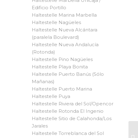
Haltestelle Marbella Unicaja /
Edificio Portillo
Haltestelle Marina Marbella
Haltestelle Nagüeles
Haltestelle Nueva Alcántara
(paralela Boulevard)
Haltestelle Nueva Andalucía
(Rotonda)
Haltestelle Pino Nagüeles
Haltestelle Playa Bonita
Haltestelle Puerto Banús (Sólo
Mañanas)
Haltestelle Puerto Marina
Haltestelle Puya
Haltestelle Riviera del Sol/Opencor
Haltestelle Rotonda El Ingenio
Haltestelle Sitio de Calahonda/Los
Jarales
Haltestelle Torreblanca del Sol
Ba