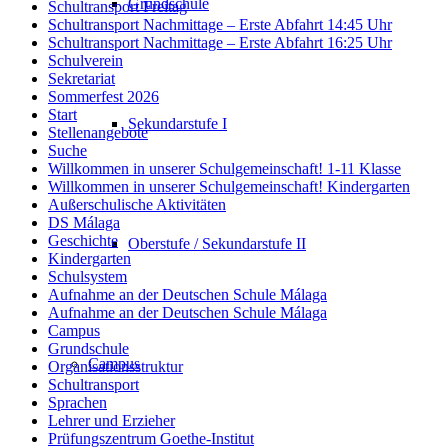
Grundschule
Schultransport Freitag
Schultransport Nachmittage – Erste Abfahrt 14:45 Uhr
Schultransport Nachmittage – Erste Abfahrt 16:25 Uhr
Schulverein
Sekretariat
Sommerfest 2026
Start
Sekundarstufe I
Stellenangebote
Suche
Willkommen in unserer Schulgemeinschaft! 1-11 Klasse
Willkommen in unserer Schulgemeinschaft! Kindergarten
Außerschulische Aktivitäten
DS Málaga
Geschichte
Oberstufe / Sekundarstufe II
Kindergarten
Schulsystem
Aufnahme an der Deutschen Schule Málaga
Aufnahme an der Deutschen Schule Málaga
Campus
Grundschule
Campus
Organisationsstruktur
Schultransport
Sprachen
Lehrer und Erzieher
Prüfungszentrum Goethe-Institut