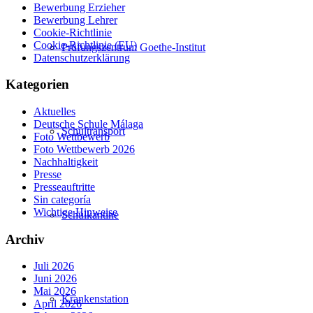
Bewerbung Erzieher
Bewerbung Lehrer
Cookie-Richtlinie
Cookie-Richtlinie (EU)
Prüfungszentrum Goethe-Institut
Datenschutzerklärung
Kategorien
Aktuelles
Deutsche Schule Málaga
Schultransport
Foto Wettbewerb
Foto Wettbewerb 2026
Nachhaltigkeit
Presse
Presseauftritte
Sin categoría
Wichtige Hinweise
Schulkantine
Archiv
Juli 2026
Juni 2026
Mai 2026
Krankenstation
April 2026