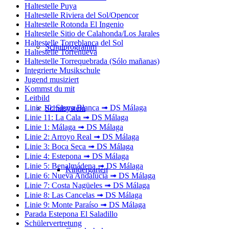
Haltestelle Puya
Haltestelle Riviera del Sol/Opencor
Haltestelle Rotonda El Ingenio
Haltestelle Sitio de Calahonda/Los Jarales
Haltestelle Torreblanca del Sol
Schulprogramm
Haltestelle Torrenueva
Haltestelle Torrequebrada (Sólo mañanas)
Integrierte Musikschule
Jugend musiziert
Kommst du mit
Leitbild
Linie 10: Sierra Blanca ➟ DS Málaga
Schulsystem
Linie 11: La Cala ➟ DS Málaga
Linie 1: Málaga ➟ DS Málaga
Linie 2: Arroyo Real ➟ DS Málaga
Linie 3: Boca Seca ➟ DS Málaga
Linie 4: Estepona ➟ DS Málaga
Linie 5: Benalmádena ➟ DS Málaga
Kindergarten
Linie 6: Nueva Andalucía ➟ DS Málaga
Linie 7: Costa Nagüeles ➟ DS Málaga
Linie 8: Las Cancelas ➟ DS Málaga
Linie 9: Monte Paraíso ➟ DS Málaga
Parada Estepona El Saladillo
Schülervertretung