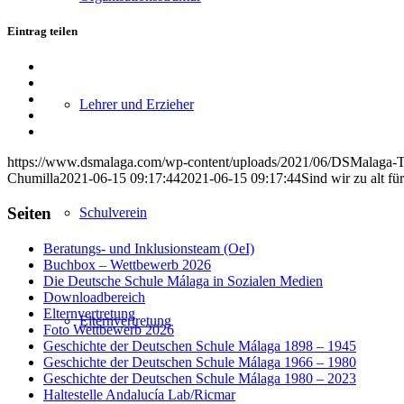
Eintrag teilen
Teilen
auf
Teilen
Facebook
auf
Teilen
Lehrer und Erzieher
X
auf
Teilen
WhatsApp
auf
Per
LinkedIn
E-
https://www.dsmalaga.com/wp-content/uploads/2021/06/DSMalaga-Te
Mail
Chumilla
2021-06-15 09:17:44
2021-06-15 09:17:44
Sind wir zu alt f
teilen
Seiten
Schulverein
Beratungs- und Inklusionsteam (OeI)
Buchbox – Wettbewerb 2026
Die Deutsche Schule Málaga in Sozialen Medien
Downloadbereich
Elternvertretung
Elternvertretung
Foto Wettbewerb 2026
Geschichte der Deutschen Schule Málaga 1898 – 1945
Geschichte der Deutschen Schule Málaga 1966 – 1980
Geschichte der Deutschen Schule Málaga 1980 – 2023
Haltestelle Andalucía Lab/Ricmar