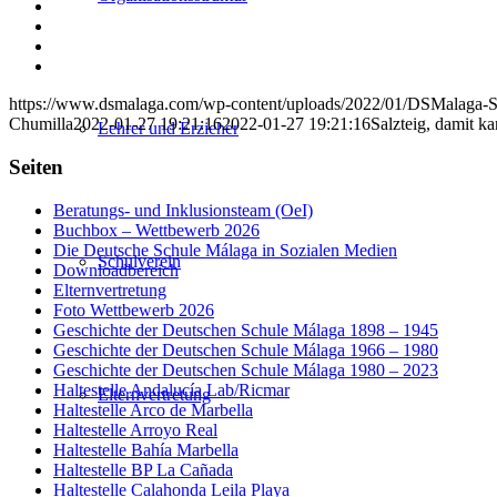
auf
Teilen
Facebook
auf
Teilen
X
auf
Teilen
WhatsApp
auf
Per
LinkedIn
E-
https://www.dsmalaga.com/wp-content/uploads/2022/01/DSMalaga-Sa
Mail
Chumilla
2022-01-27 19:21:16
2022-01-27 19:21:16
Salzteig, damit 
teilen
Lehrer und Erzieher
Seiten
Beratungs- und Inklusionsteam (OeI)
Buchbox – Wettbewerb 2026
Die Deutsche Schule Málaga in Sozialen Medien
Schulverein
Downloadbereich
Elternvertretung
Foto Wettbewerb 2026
Geschichte der Deutschen Schule Málaga 1898 – 1945
Geschichte der Deutschen Schule Málaga 1966 – 1980
Geschichte der Deutschen Schule Málaga 1980 – 2023
Haltestelle Andalucía Lab/Ricmar
Elternvertretung
Haltestelle Arco de Marbella
Haltestelle Arroyo Real
Haltestelle Bahía Marbella
Haltestelle BP La Cañada
Haltestelle Calahonda Leila Playa