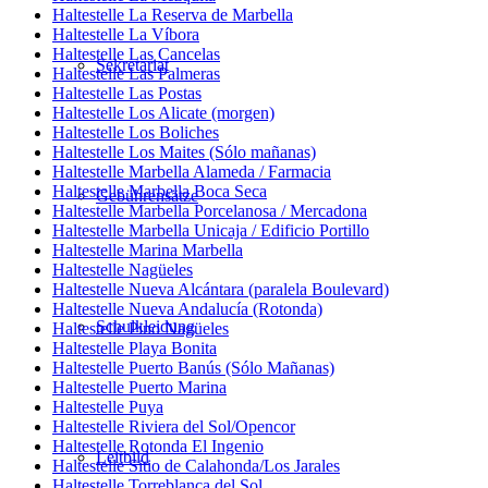
Haltestelle La Reserva de Marbella
Haltestelle La Víbora
Haltestelle Las Cancelas
Sekretariat
Haltestelle Las Palmeras
Haltestelle Las Postas
Haltestelle Los Alicate (morgen)
Haltestelle Los Boliches
Haltestelle Los Maites (Sólo mañanas)
Haltestelle Marbella Alameda / Farmacia
Haltestelle Marbella Boca Seca
Gebührensätze
Haltestelle Marbella Porcelanosa / Mercadona
Haltestelle Marbella Unicaja / Edificio Portillo
Haltestelle Marina Marbella
Haltestelle Nagüeles
Haltestelle Nueva Alcántara (paralela Boulevard)
Haltestelle Nueva Andalucía (Rotonda)
Schulkleidung
Haltestelle Pino Nagüeles
Haltestelle Playa Bonita
Haltestelle Puerto Banús (Sólo Mañanas)
Haltestelle Puerto Marina
Haltestelle Puya
Haltestelle Riviera del Sol/Opencor
Haltestelle Rotonda El Ingenio
Leitbild
Haltestelle Sitio de Calahonda/Los Jarales
Haltestelle Torreblanca del Sol