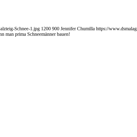
lzteig-Schnee-1.jpg
1200
900
Jennifer Chumilla
https://www.dsmala
kann man prima Schneemänner bauen!