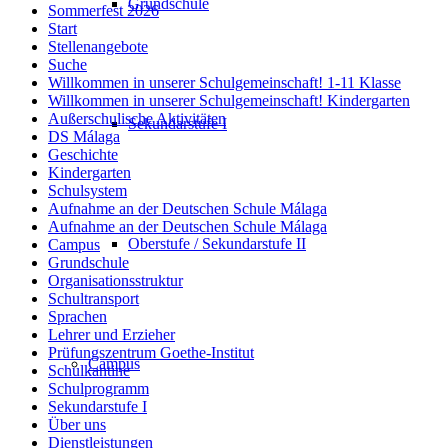
Grundschule
Sommerfest 2026
Start
Stellenangebote
Suche
Willkommen in unserer Schulgemeinschaft! 1-11 Klasse
Willkommen in unserer Schulgemeinschaft! Kindergarten
Außerschulische Aktivitäten
Sekundarstufe I
DS Málaga
Geschichte
Kindergarten
Schulsystem
Aufnahme an der Deutschen Schule Málaga
Aufnahme an der Deutschen Schule Málaga
Oberstufe / Sekundarstufe II
Campus
Grundschule
Organisationsstruktur
Schultransport
Sprachen
Lehrer und Erzieher
Prüfungszentrum Goethe-Institut
Campus
Schulkantine
Schulprogramm
Sekundarstufe I
Über uns
Dienstleistungen