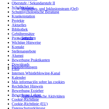
Oberstufe / Sekundarstufe II
Schulkleidung
Beratungs- und Inklusionsteam (OeI)
Schulpsychologische Beratung
Krankenstation
Projekte
Aktuelles
Bibliothek
Gebührensätze
Sprachen
Presseauftritte
Wichtige Hinweise
Kontakt
Stellenangebote
Alumni
Bewerbung Praktikanten
Downloads
Dienstleistungen
FAQ
Internen Whistleblowing-Kanal
Kalender
Más información sobre las cookies
Rechtlicher Hinweis
Bewerbung Erzieher
Bewerbung Lehrer
Außerschulische Aktivitäten
Cookie-Richtlinie
Cookie-Richtlinie (EU)
Datenschutzerklärung