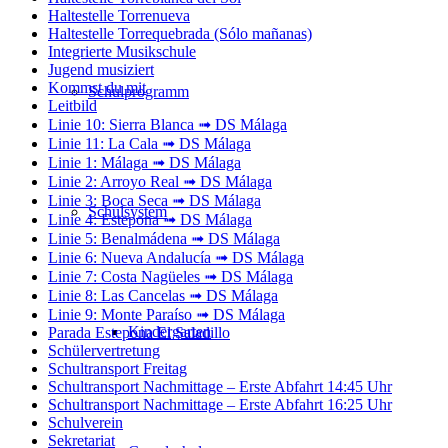
Haltestelle Torrenueva
Haltestelle Torrequebrada (Sólo mañanas)
Integrierte Musikschule
Jugend musiziert
Kommst du mit
Schulprogramm
Leitbild
Linie 10: Sierra Blanca ➟ DS Málaga
Linie 11: La Cala ➟ DS Málaga
Linie 1: Málaga ➟ DS Málaga
Linie 2: Arroyo Real ➟ DS Málaga
Linie 3: Boca Seca ➟ DS Málaga
Schulsystem
Linie 4: Estepona ➟ DS Málaga
Linie 5: Benalmádena ➟ DS Málaga
Linie 6: Nueva Andalucía ➟ DS Málaga
Linie 7: Costa Nagüeles ➟ DS Málaga
Linie 8: Las Cancelas ➟ DS Málaga
Linie 9: Monte Paraíso ➟ DS Málaga
Kindergarten
Parada Estepona El Saladillo
Schülervertretung
Schultransport Freitag
Schultransport Nachmittage – Erste Abfahrt 14:45 Uhr
Schultransport Nachmittage – Erste Abfahrt 16:25 Uhr
Schulverein
Sekretariat