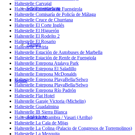
Haltestelle Carvajal
Schülervertretung
Haltestelle Comisaría de Fuengirola
Haltestelle Comisaría de Policía de Málaga
Haltestelle Cruce de Churriana
Haltestelle El Corte Inglés
Haltestelle El Higuerón
Haltestelle El Rodeíto 2
Haltestelle El Rosario
Alumni
Haltestelle Elviria
Haltestelle Estación de Autobuses de Marbella
Haltestelle Estación de Renfe de Fuengiola
Haltestelle Estepona Atalaya Park
Haltestelle Estepona El Saladillo
Haltestelle Estepona McDonalds
Haltestelle Estepona PlayaBella/Selwo
Schule
Haltestelle Estepona PlayaBella/Selwo
Haltestelle Estepona Río Padrón
Haltestelle Flat Hotel
Haltestelle Garaje Victoria (Michelin)
Haltestelle Guadalmina
Haltestelle IB Sierra Blanca
Aufnahme
Haltestelle La Alzambra / Vasari (Arriba)
Haltestelle La Cala de Mijas
Haltestelle La Colina (Palacio de Congresos de Torremolinos)
Haltestelle La Mezquita