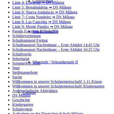
Grundschule
Linie 4: Estepona ➟ DS Málaga
Linie 5: Benalmádena ➟ DS Málaga
Linie 6: Nueva Andalucía ➟ DS Málaga
Linie 7: Costa Nagüeles ➟ DS Málaga
Linie 8: Las Cancelas ➟ DS Málaga
Linie 9: Monte Paraíso ➟ DS Málaga
Parada Estepona El Saladillo
Sekundarstufe I
Schülervertretung
Schultransport Freitag
Schultransport Nachmittage – Erste Abfahrt 14:45 Uhr
Schultransport Nachmittage – Erste Abfahrt 16:25 Uhr
Schulverein
Sekretariat
Oberstufe / Sekundarstufe II
Sommerfest 2026
Start
Stellenangebote
Suche
Willkommen in unserer Schulgemeinschaft! 1-11 Klasse
Willkommen in unserer Schulgemeinschaft! Kindergarten
Außerschulische Aktivitäten
Campus
DS Málaga
Geschichte
Kindergarten
Schulsystem
Aufnahme an der Deutschen Schule Málaga