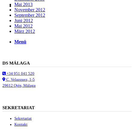
Mai 2013
Suche
November 2012
September 2012
Juni 2012
Mai 2012
März 2012
Menü
Menü
DS MÁLAGA
+34 951 041 520
C. Velazquez, 1-5
29612 Ojén, Málaga
SEKRETARIAT
Sekretariat
Kontakt