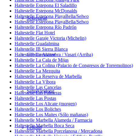
Haltestelle Estepona El Saladillo
Haltestelle Estepona McDonalds
Haltestelle Estepona PlayaBella/Selwo
Sekretariat
Haltestelle Estepona PlayaBella/Selwo
Haltestelle Estepona Río Padrón
Haltestelle Flat Hotel
Haltestelle Garaje Victoria (Michelin)
Haltestelle Guadalmina
Haltestelle IB Sierra Blanca
Haltestelle La Alzambra / Vasari (Arriba)
Gebührensätze
Haltestelle La Cala de Mijas
Haltestelle La Colina (Palacio de Congresos de Torremolinos)
Haltestelle La Mezquita
Haltestelle La Reserva de Marbella
Haltestelle La Víbora
Haltestelle Las Cancelas
Schulkleidung
Haltestelle Las Palmeras
Haltestelle Las Postas
Haltestelle Los Alicate (morgen)
Haltestelle Los Boliches
Haltestelle Los Maites (Sólo mañanas)
Haltestelle Marbella Alameda / Farmacia
Haltestelle Marbella Boca Seca
Leitbild
Haltestelle Marbella Porcelanosa / Mercadona