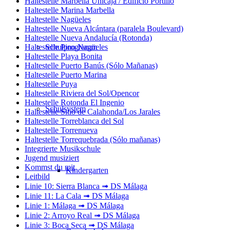
Haltestelle Marbella Unicaja / Edificio Portillo
Haltestelle Marina Marbella
Haltestelle Nagüeles
Haltestelle Nueva Alcántara (paralela Boulevard)
Haltestelle Nueva Andalucía (Rotonda)
Haltestelle Pino Nagüeles
Schulprogramm
Haltestelle Playa Bonita
Haltestelle Puerto Banús (Sólo Mañanas)
Haltestelle Puerto Marina
Haltestelle Puya
Haltestelle Riviera del Sol/Opencor
Haltestelle Rotonda El Ingenio
Schulsystem
Haltestelle Sitio de Calahonda/Los Jarales
Haltestelle Torreblanca del Sol
Haltestelle Torrenueva
Haltestelle Torrequebrada (Sólo mañanas)
Integrierte Musikschule
Jugend musiziert
Kommst du mit
Kindergarten
Leitbild
Linie 10: Sierra Blanca ➟ DS Málaga
Linie 11: La Cala ➟ DS Málaga
Linie 1: Málaga ➟ DS Málaga
Linie 2: Arroyo Real ➟ DS Málaga
Linie 3: Boca Seca ➟ DS Málaga