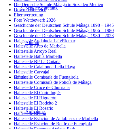
Die Deutsche Schule Málaga in Sozialen Medien
Schülervertretung
Downloadbereich
Elternvertretung
Foto Wettbewerb 2026
Geschichte der Deutschen Schule Málaga 1898 – 1945
Geschichte der Deutschen Schule Málaga 1966 – 1980
Geschichte der Deutschen Schule Málaga 1980 – 2023
Haltestelle Andalucía Lab/Ricmar
Alumni
Haltestelle Arco de Marbella
Haltestelle Arroyo Real
Haltestelle Bahía Marbella
Haltestelle BP La Cañada
Haltestelle Calahonda Leila Playa
Haltestelle Carvajal
Haltestelle Comisaría de Fuengirola
Schule
Haltestelle Comisaría de Policía de Málaga
Haltestelle Cruce de Churriana
Haltestelle El Corte Inglés
Haltestelle El Higuerón
Haltestelle El Rodeíto 2
Haltestelle El Rosario
Aufnahme
Haltestelle Elviria
Haltestelle Estación de Autobuses de Marbella
Haltestelle Estación de Renfe de Fuengiola
Haltestelle Estepona Atalaya Park