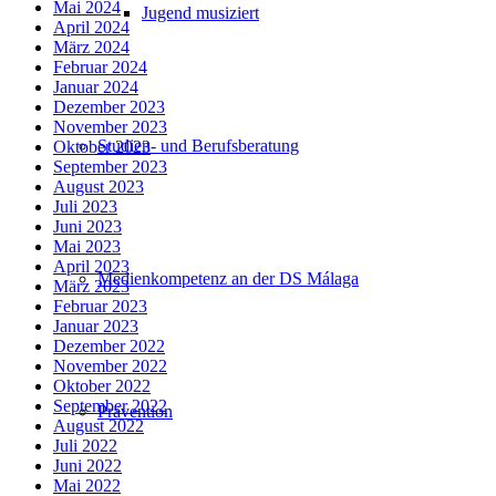
Mai 2024
Jugend musiziert
April 2024
März 2024
Februar 2024
Januar 2024
Dezember 2023
November 2023
Studien- und Berufsberatung
Oktober 2023
September 2023
August 2023
Juli 2023
Juni 2023
Mai 2023
April 2023
Medienkompetenz an der DS Málaga
März 2023
Februar 2023
Januar 2023
Dezember 2022
November 2022
Oktober 2022
September 2022
Prävention
August 2022
Juli 2022
Juni 2022
Mai 2022