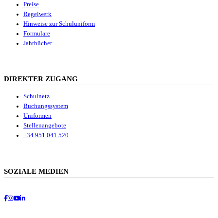
Preise
Regelwerk
Hinweise zur Schuluniform
Formulare
Jahrbücher
DIREKTER ZUGANG
Schulnetz
Buchungssystem
Uniformen
Stellenangebote
+34 951 041 520
SOZIALE MEDIEN
Facebook
Instagram
Youtube
LinkedIn