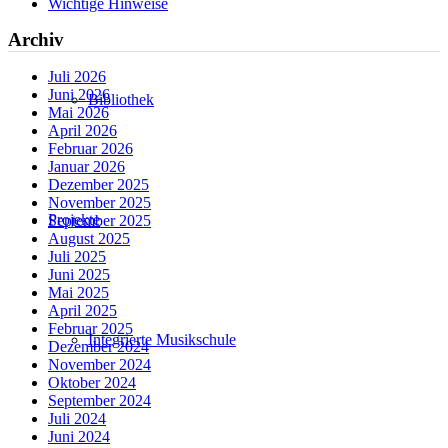
Wichtige Hinweise
Archiv
Juli 2026
Juni 2026
Bibliothek
Mai 2026
April 2026
Februar 2026
Januar 2026
Dezember 2025
November 2025
Projekte
September 2025
August 2025
Juli 2025
Juni 2025
Mai 2025
April 2025
Februar 2025
Integrierte Musikschule
Dezember 2024
November 2024
Oktober 2024
September 2024
Juli 2024
Juni 2024