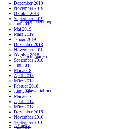
Dezember 2019
November 2019
Oktober 2019
September 2019
Schülerzeitung
Juni 2019
Mai 2019
März 2019
Januar 2019
Dezember 2018
November 2018
Oktober 2018
Schulgarten
September 2018
Juni 2018
Mai 2018
April 2018
März 2018
Februar 2018
Klassenfahrten
Juni 2017
Mai 2017
April 2017
März 2017
Dezember 2016
November 2016
September 2016
Aktuelles
Juni 2016