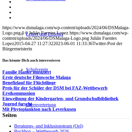
auf
Teilen
Facebook
auf
Teilen
X
auf
Teilen
WhatsApp
auf
Per
LinkedIn
E-
https://www.dsmalaga.com/wp-content/uploads/2024/06/DSMalaga-
Mail
Logo.png
0
0
Julián Fuentes Lopez
https://www.dsmalaga.com/wp-
teilen
Lehrer und Erzieher
content/uploads/2024/06/DSMalaga-Logo.png
Julián Fuentes
Lopez
2015-04-27 11:27:32
2023-06-01 11:33:36
Twitter-Post der
Bürgermeisterin
Das könnte Dich auch interessieren
Schulverein
Familie Hanke musiziert
Erste deutsche Filmwoche Malaga
Benefizlauf für Flüchtlinge
Preis für der Schüler der DSM bei FAZ-Wettbewerb
Erstkommunion
Einweihung der Kindergarten- und Grundschulbibliothek
Jugend forscht
Elternvertretung
Mit Phytoplankton nach Leverkusen
Seiten
Beratungs- und Inklusionsteam (OeI)
Buchbox – Wettbewerb 2026