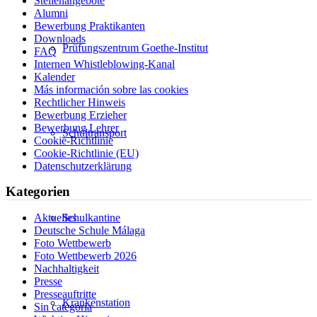
Stellenangebote
Alumni
Bewerbung Praktikanten
Downloads
Prüfungszentrum Goethe-Institut
FAQ
Internen Whistleblowing-Kanal
Kalender
Más información sobre las cookies
Rechtlicher Hinweis
Bewerbung Erzieher
Bewerbung Lehrer
Schultransport
Cookie-Richtlinie
Cookie-Richtlinie (EU)
Datenschutzerklärung
Kategorien
Aktuelles
Schulkantine
Deutsche Schule Málaga
Foto Wettbewerb
Foto Wettbewerb 2026
Nachhaltigkeit
Presse
Presseauftritte
Krankenstation
Sin categoría