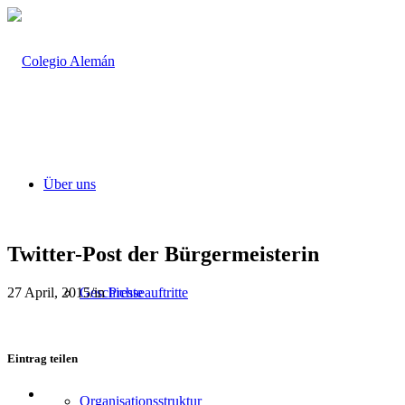
Über uns
Twitter-Post der Bürgermeisterin
27 April, 2015
/
in
Presseauftritte
Geschichte
Eintrag teilen
Teilen
Organisationsstruktur