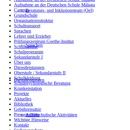
Aufnahme an der Deutschen Schule Málaga
Campus
Beratungs- und Inklusionsteam (OeI)
Grundschule
Organisationsstruktur
Schultransport
Sprachen
Lehrer und Erzieher
Prüfungszentrum Goethe-Institut
Sprachen
Schulkantine
Schulprogramm
Sekundarstufe I
Über uns
Dienstleistungen
Oberstufe / Sekundarstufe II
Schulkleidung
Dienstleistungen
Schulpsychologische Beratung
Krankenstation
Projekte
Aktuelles
Bibliothek
Gebührensätze
Presseauftritte
Außerschulische Aktivitäten
Wichtige Hinweise
Kontakt